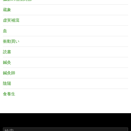
蔵象
虚実補瀉
血
衝動買い
読書
鍼灸
鍼灸師
陰陽
食養生
検