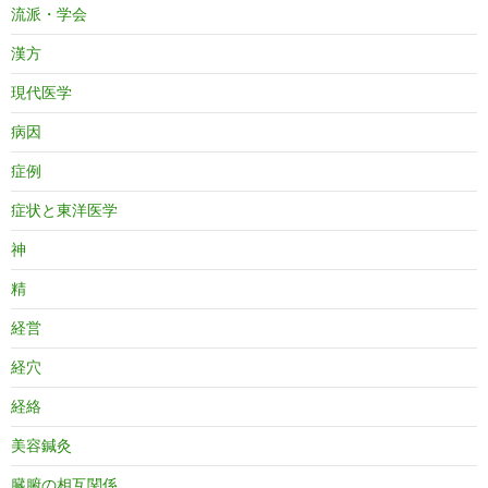
流派・学会
漢方
現代医学
病因
症例
症状と東洋医学
神
精
経営
経穴
経絡
美容鍼灸
臓腑の相互関係