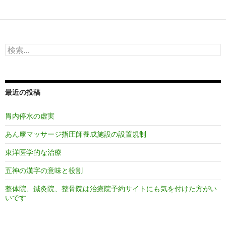
ゲ
ー
シ
検
ョ
索:
ン
最近の投稿
胃内停水の虚実
あん摩マッサージ指圧師養成施設の設置規制
東洋医学的な治療
五神の漢字の意味と役割
整体院、鍼灸院、整骨院は治療院予約サイトにも気を付けた方がい
いです