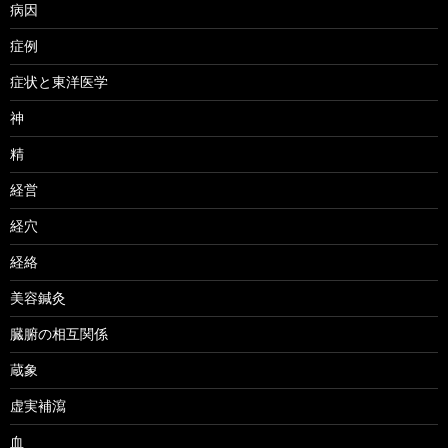
病因
症例
症状と東洋医学
神
精
経営
経穴
経絡
美容鍼灸
臓腑の相互関係
蔵象
虚実補瀉
血