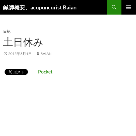
検
鍼師梅安、acupuncurist Baian
索
コ
メインメ
ン
ニュー
テ
ン
日記
ツ
土日休み
へ
ス
2015年8月1日
BAIAN
キ
ッ
プ
Pocket