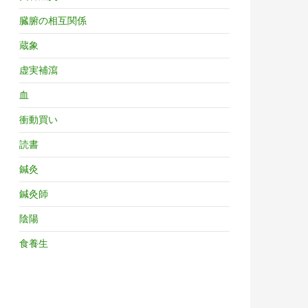
臓腑の相互関係
蔵象
虚実補瀉
血
衝動買い
読書
鍼灸
鍼灸師
陰陽
食養生