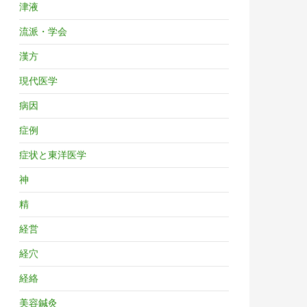
津液
流派・学会
漢方
現代医学
病因
症例
症状と東洋医学
神
精
経営
経穴
経絡
美容鍼灸