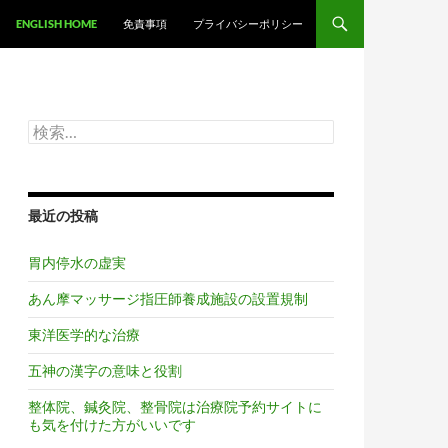
ツへスキップ
ENGLISH HOME
免責事項
プライバシーポリシー
検
索:
最近の投稿
胃内停水の虚実
あん摩マッサージ指圧師養成施設の設置規制
東洋医学的な治療
五神の漢字の意味と役割
整体院、鍼灸院、整骨院は治療院予約サイトに
も気を付けた方がいいです