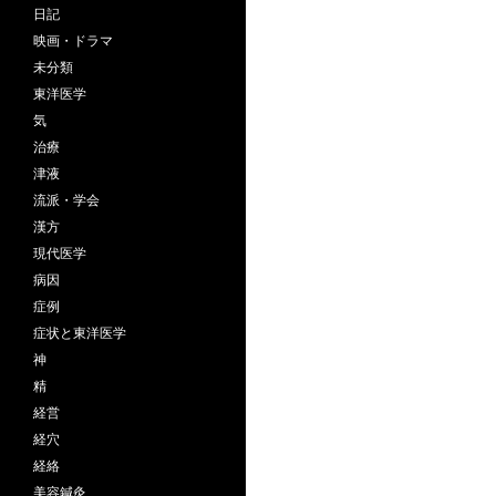
日記
映画・ドラマ
未分類
東洋医学
気
治療
津液
流派・学会
漢方
現代医学
病因
症例
症状と東洋医学
神
精
経営
経穴
経絡
美容鍼灸