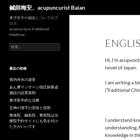
検
鍼師梅安、acupuncurist Baian
索
東洋医学や鍼灸についてのブ
ログ。
acupuncture,Traditional
Medicine
ENGLI
検
索:
Hi, I’m acupunct
novel of Japan.
最近の投稿
胃内停水の虚実
I am writing a b
あん摩マッサージ指圧師養成
(Traditional Ch
施設の設置規制
東洋医学的な治療
五神の漢字の意味と役割
整体院、鍼灸院、整骨院は治
I understand k
療院予約サイトにも気を付け
た方がいいです
understanding, 
knowledge in thi