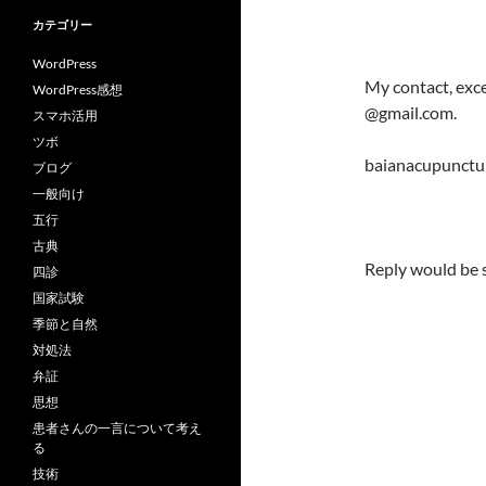
カテゴリー
WordPress
My contact, exce
WordPress感想
@gmail.com.
スマホ活用
ツボ
baianacupunctu
ブログ
一般向け
五行
古典
Reply would be 
四診
国家試験
季節と自然
対処法
弁証
思想
患者さんの一言について考え
る
技術