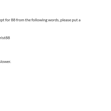
pt for 88 from the following words, please put a
rist88
slower.