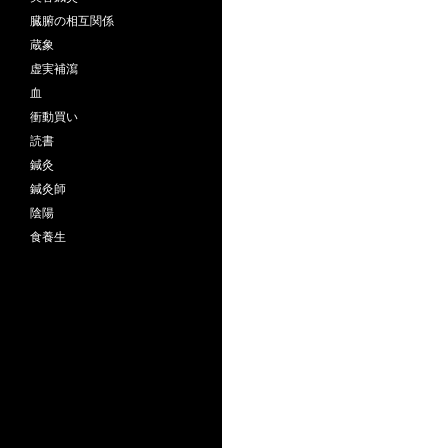
臓腑の相互関係
蔵象
虚実補瀉
血
衝動買い
読書
鍼灸
鍼灸師
陰陽
食養生