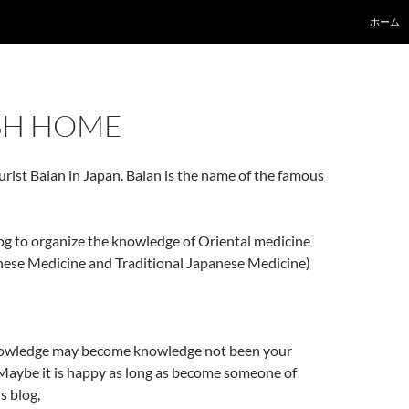
コンテン
ホーム
SH HOME
urist Baian in Japan. Baian is the name of the famous
log to organize the knowledge of Oriental medicine
inese Medicine and Traditional Japanese Medicine)
nowledge may become knowledge not been your
Maybe it is happy as long as become someone of
s blog,