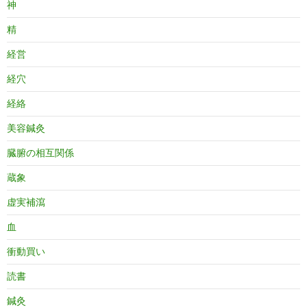
神
精
経営
経穴
経絡
美容鍼灸
臓腑の相互関係
蔵象
虚実補瀉
血
衝動買い
読書
鍼灸