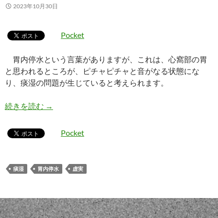
2023年10月30日
Pocket
胃内停水という言葉がありますが、これは、心窩部の胃
と思われるところが、ピチャピチャと音がなる状態にな
り、痰湿の問題が生じていると考えられます。
胃内停水の虚実
続きを読む
→
Pocket
痰湿
胃内停水
虚実