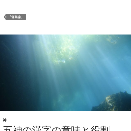
『傷寒論』
神
五神の漢字の意味と役割