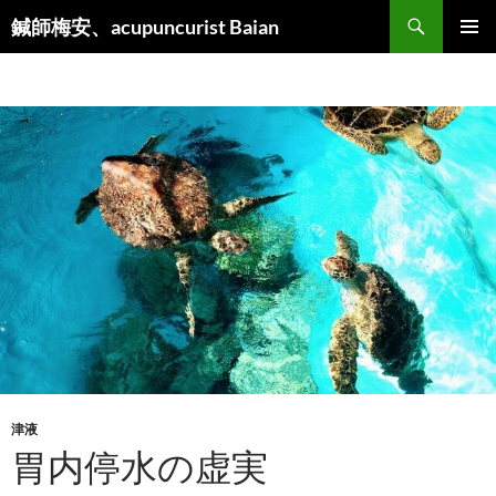
検
鍼師梅安、acupuncurist Baian
索
コ
メインメ
ン
ニュー
テ
ン
ツ
へ
ス
キ
ッ
プ
津液
胃内停水の虚実