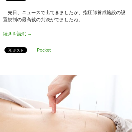
先日、ニュースで出てきましたが、指圧師養成施設の設
置規制の最高裁の判決がでましたね。
あん摩マッサージ指圧師養成施設の設置規制
続きを読む
→
Pocket