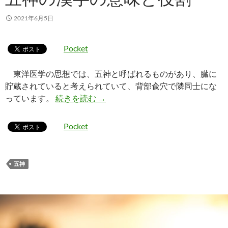
2021年6月5日
Pocket
東洋医学の思想では、五神と呼ばれるものがあり、臓に
貯蔵されていると考えられていて、背部兪穴で隣同士にな
五神の漢字の意味と役割
っています。
続きを読む
→
Pocket
五神