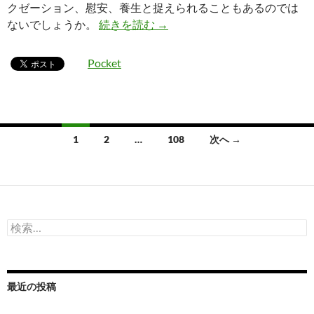
クゼーション、慰安、養生と捉えられることもあるのでは
鍼灸は治療なのか？リラクゼー
ないでしょうか。
続きを読む
→
Pocket
投
1
2
…
108
次へ →
稿
ナ
ビ
検
ゲ
索:
ー
シ
最近の投稿
ョ