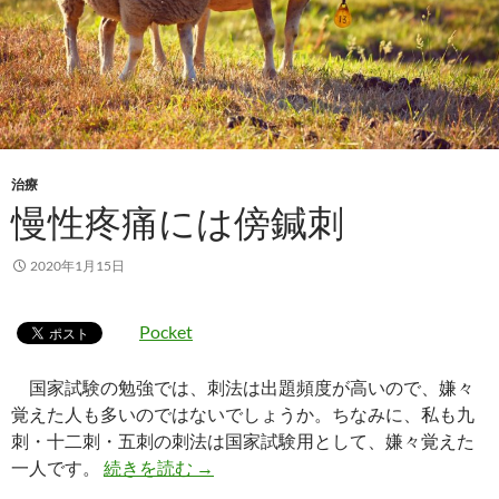
治療
慢性疼痛には傍鍼刺
2020年1月15日
Pocket
国家試験の勉強では、刺法は出題頻度が高いので、嫌々
覚えた人も多いのではないでしょうか。ちなみに、私も九
刺・十二刺・五刺の刺法は国家試験用として、嫌々覚えた
慢性疼痛には傍鍼刺
一人です。
続きを読む
→