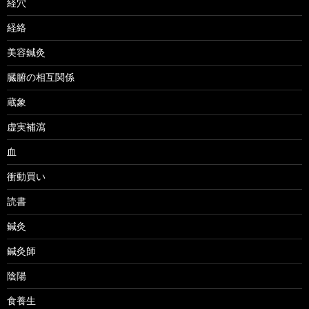
経穴
経絡
美容鍼灸
臓腑の相互関係
蔵象
虚実補瀉
血
衝動買い
読書
鍼灸
鍼灸師
陰陽
食養生