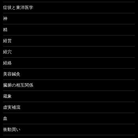
症状と東洋医学
神
精
経営
経穴
経絡
美容鍼灸
臓腑の相互関係
蔵象
虚実補瀉
血
衝動買い