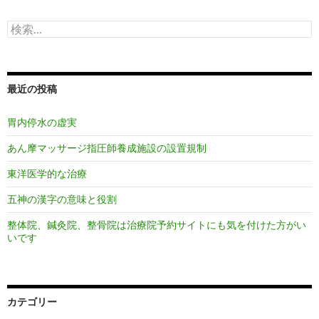
シ
検
ョ
索:
ン
最近の投稿
胃内停水の虚実
あん摩マッサージ指圧師養成施設の設置規制
東洋医学的な治療
五神の漢字の意味と役割
整体院、鍼灸院、整骨院は治療院予約サイトにも気を付けた方がい
いです
カテゴリー