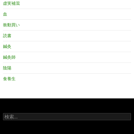
虚実補瀉
血
衝動買い
読書
鍼灸
鍼灸師
陰陽
食養生
検
索: