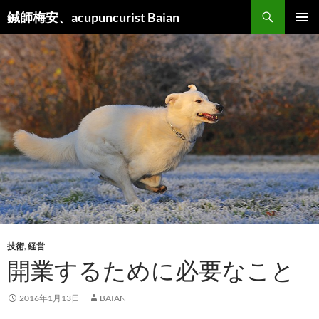
検
鍼師梅安、acupuncurist Baian
索
コ
メインメ
ン
ニュー
テ
ン
ツ
へ
ス
キ
ッ
プ
技術
,
経営
開業するために必要なこと
2016年1月13日
BAIAN