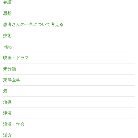
弁証
思想
患者さんの一言について考える
技術
日記
映画・ドラマ
未分類
東洋医学
気
治療
津液
流派・学会
漢方