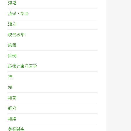
津液
流派・学会
漢方
現代医学
病因
症例
症状と東洋医学
神
精
経営
経穴
経絡
美容鍼灸