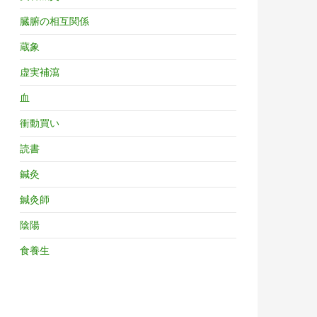
臓腑の相互関係
蔵象
虚実補瀉
血
衝動買い
読書
鍼灸
鍼灸師
陰陽
食養生