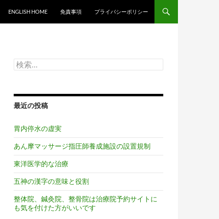
ンツへスキップ
ENGLISH HOME
免責事項
プライバシーポリシー
検
索:
最近の投稿
胃内停水の虚実
あん摩マッサージ指圧師養成施設の設置規制
東洋医学的な治療
五神の漢字の意味と役割
整体院、鍼灸院、整骨院は治療院予約サイトに
も気を付けた方がいいです