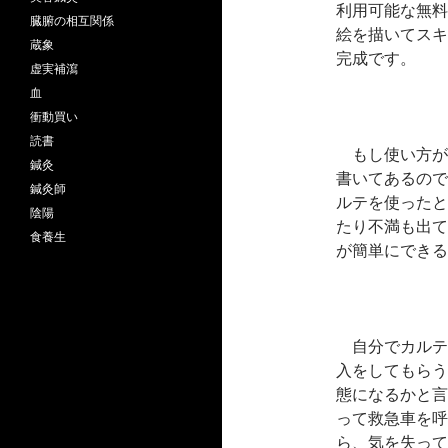
利用可能な無料
臓腑の相互関係
絵を描いてスキ
蔵象
完成です。
虚実補瀉
血
衝動買い
読書
もし使い方が
鍼灸
書いてあるので
鍼灸師
ルテを使ったと
陰陽
たり不満も出て
食養生
が簡単にできる
自分でカルテ
入をしてもらう
態になるかと言
って救急車を呼
ら、気を失って