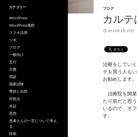
カテゴリー
ブログ
カルテ
WordPress
WordPress感想
2016年1月19日
スマホ活用
ツボ
ブログ
一般向け
五行
治療をしていく
古典
テを買う人もい
四診
お勧めします。
国家試験
季節と自然
治療院を開業
対処法
たり前だと思う
弁証
いるので、オフ
思想
す。
患者さんの一言について考え
る
技術