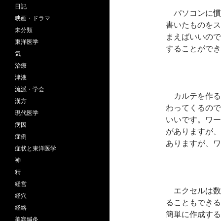
日記
パソコンに慣
映画・ドラマ
書いたものをス
未分類
まえばいいので
東洋医学
することができ
気
治療
津液
流派・学会
カルテを作る
漢方
わってくるので
現代医学
いいです。ワー
病因
がありますが、
症例
ありますが、ワ
症状と東洋医学
神
精
経営
エクセルは数
経穴
ることもできる
経絡
簡単に作成する
美容鍼灸