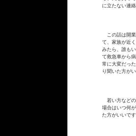
に立たない連絡
この話は開業
て、家族が近く
みたら、誰もい
て救急車から病
常に大変だった
り聞いた方がい
若い方などの
場合はいつ何が
た方がいいです