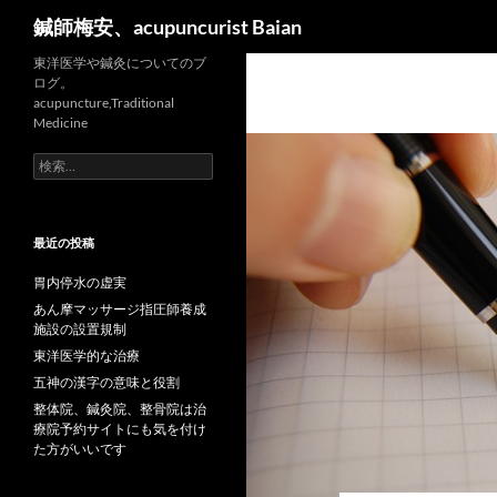
検
鍼師梅安、acupuncurist Baian
索
東洋医学や鍼灸についてのブ
ログ。
acupuncture,Traditional
Medicine
検
索:
最近の投稿
胃内停水の虚実
あん摩マッサージ指圧師養成
施設の設置規制
東洋医学的な治療
五神の漢字の意味と役割
整体院、鍼灸院、整骨院は治
療院予約サイトにも気を付け
た方がいいです