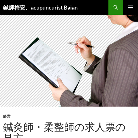
検
鍼師梅安、acupuncurist Baian
索
コ
メインメ
ン
ニュー
テ
ン
ツ
へ
ス
キ
ッ
プ
経営
鍼灸師・柔整師の求人票の
見方