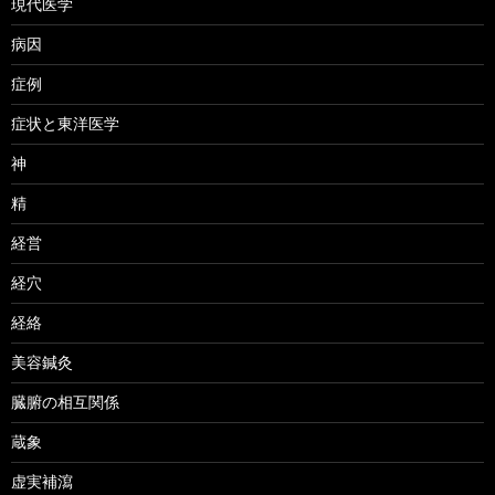
現代医学
病因
症例
症状と東洋医学
神
精
経営
経穴
経絡
美容鍼灸
臓腑の相互関係
蔵象
虚実補瀉