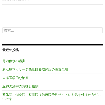
ゲ
ー
シ
検
ョ
索:
ン
最近の投稿
胃内停水の虚実
あん摩マッサージ指圧師養成施設の設置規制
東洋医学的な治療
五神の漢字の意味と役割
整体院、鍼灸院、整骨院は治療院予約サイトにも気を付けた方がい
いです