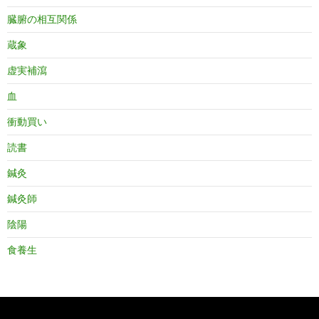
臓腑の相互関係
蔵象
虚実補瀉
血
衝動買い
読書
鍼灸
鍼灸師
陰陽
食養生