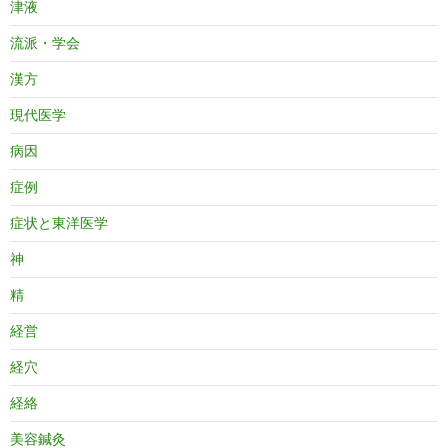
津液
流派・学会
漢方
現代医学
病因
症例
症状と東洋医学
神
精
経営
経穴
経絡
美容鍼灸