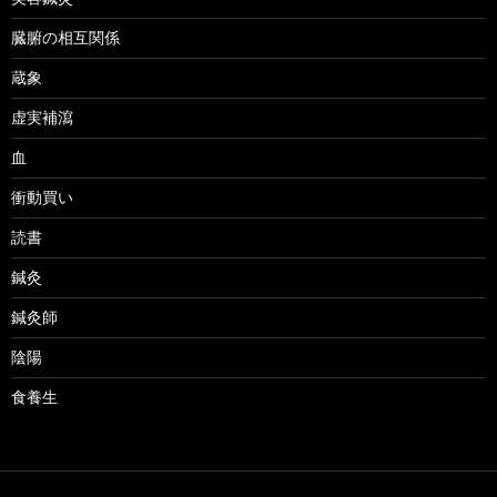
臓腑の相互関係
蔵象
虚実補瀉
血
衝動買い
読書
鍼灸
鍼灸師
陰陽
食養生