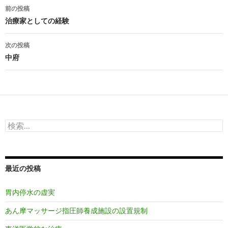
投
前の投稿
稿
治療家としての経験
ナ
次の投稿
ビ
中府
ゲ
ー
シ
検
ョ
索:
ン
最近の投稿
胃内停水の虚実
あん摩マッサージ指圧師養成施設の設置規制