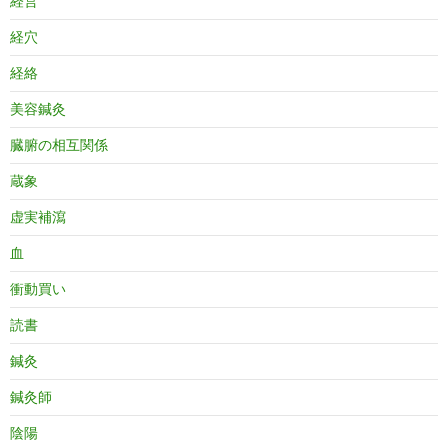
経営
経穴
経絡
美容鍼灸
臓腑の相互関係
蔵象
虚実補瀉
血
衝動買い
読書
鍼灸
鍼灸師
陰陽