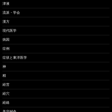
津液
流派・学会
漢方
現代医学
病因
症例
症状と東洋医学
神
精
経営
経穴
経絡
美容鍼灸