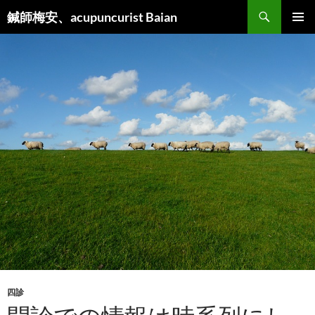
検
鍼師梅安、acupuncurist Baian
索
コ
メインメ
ン
ニュー
テ
ン
ツ
へ
ス
キ
ッ
プ
四診