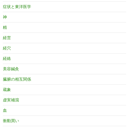
症状と東洋医学
神
精
経営
経穴
経絡
美容鍼灸
臓腑の相互関係
蔵象
虚実補瀉
血
衝動買い