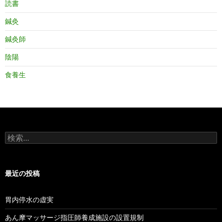
読書
鍼灸
鍼灸師
陰陽
食養生
検
索:
最近の投稿
胃内停水の虚実
あん摩マッサージ指圧師養成施設の設置規制