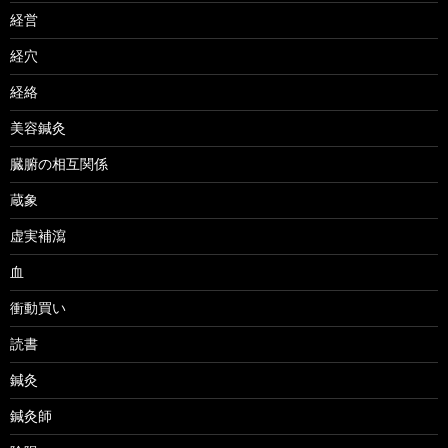
経営
経穴
経絡
美容鍼灸
臓腑の相互関係
蔵象
虚実補瀉
血
衝動買い
読書
鍼灸
鍼灸師