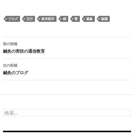
ブログ
五行
東洋医学
精
腎
蔵象
陰陽
投
前の投稿
稿
鍼灸の実技の通信教育
ナ
次の投稿
ビ
鍼灸のブログ
ゲ
ー
シ
検
ョ
索:
ン