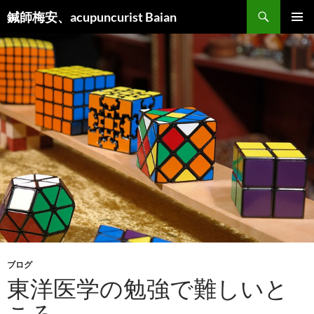
検
鍼師梅安、acupuncurist Baian
索
コ
メインメ
ン
ニュー
テ
ン
ツ
へ
ス
キ
ッ
プ
ブログ
東洋医学の勉強で難しいと
ころ