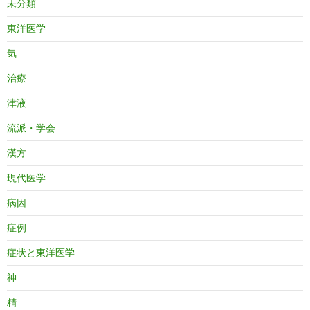
未分類
東洋医学
気
治療
津液
流派・学会
漢方
現代医学
病因
症例
症状と東洋医学
神
精