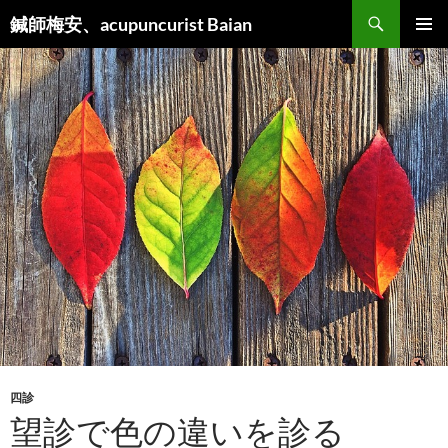
検
鍼師梅安、acupuncurist Baian
索
コ
メインメ
ン
ニュー
テ
ン
ツ
へ
ス
キ
ッ
プ
四診
望診で色の違いを診る