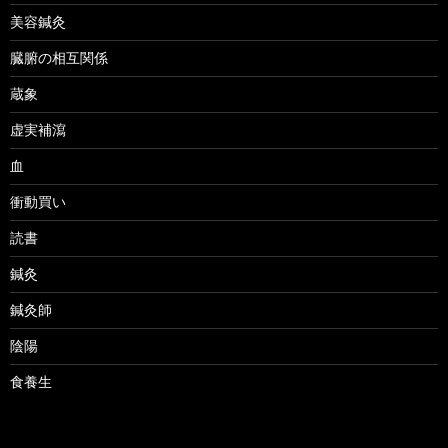
美容鍼灸
臓腑の相互関係
蔵象
虚実補瀉
血
衝動買い
読書
鍼灸
鍼灸師
陰陽
食養生