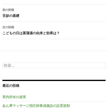
投
前の投稿
稿
舌診の基礎
ナ
次の投稿
ビ
こどもの日は菖蒲湯の由来と効果は？
ゲ
ー
シ
検
ョ
索:
ン
最近の投稿
胃内停水の虚実
あん摩マッサージ指圧師養成施設の設置規制