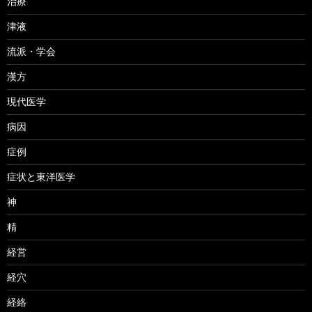
治療
津液
流派・学会
漢方
現代医学
病因
症例
症状と東洋医学
神
精
経営
経穴
経絡