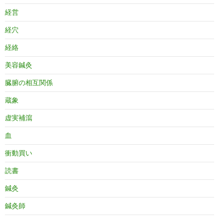
経営
経穴
経絡
美容鍼灸
臓腑の相互関係
蔵象
虚実補瀉
血
衝動買い
読書
鍼灸
鍼灸師