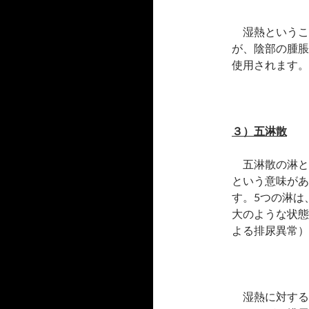
湿熱というこ
が、陰部の腫脹
使用されます。
３）五淋散
五淋散の淋と
という意味があ
す。5つの淋は
大のような状態
よる排尿異常）
湿熱に対する