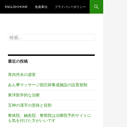
ンツへスキップ
ENGLISH HOME
免責事項
プライバシーポリシー
検
索:
最近の投稿
胃内停水の虚実
あん摩マッサージ指圧師養成施設の設置規制
東洋医学的な治療
五神の漢字の意味と役割
整体院、鍼灸院、整骨院は治療院予約サイトに
も気を付けた方がいいです