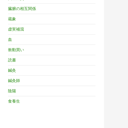
臓腑の相互関係
蔵象
虚実補瀉
血
衝動買い
読書
鍼灸
鍼灸師
陰陽
食養生