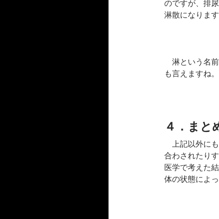
のですが、排尿
淋散になります
淋という名前
も言えますね。
４．まと
上記以外にも
合わされたりす
医学で考えた結
体の状態によっ