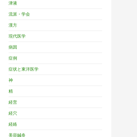
津液
流派・学会
漢方
現代医学
病因
症例
症状と東洋医学
神
精
経営
経穴
経絡
美容鍼灸