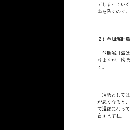
てしまっている
出を防ぐので、
２）竜胆瀉肝湯
竜胆瀉肝湯は
りますが、膀胱
す。
病態としては
が悪くなると、
て湿熱になって
言えますね。