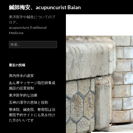
検
鍼師梅安、acupuncurist Baian
索
東洋医学や鍼灸についてのブ
ログ。
acupuncture,Traditional
Medicine
検
索:
最近の投稿
胃内停水の虚実
あん摩マッサージ指圧師養成
施設の設置規制
東洋医学的な治療
五神の漢字の意味と役割
整体院、鍼灸院、整骨院は治
療院予約サイトにも気を付け
た方がいいです