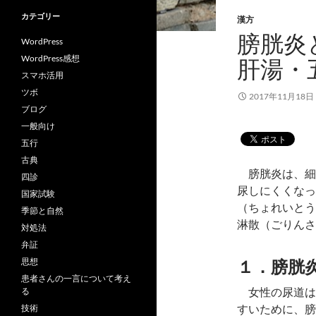
カテゴリー
漢方
膀胱炎
WordPress
WordPress感想
肝湯・
スマホ活用
ツボ
2017年11月18日
ブログ
一般向け
五行
古典
膀胱炎は、細
四診
尿しにくくなっ
国家試験
（ちょれいとう
季節と自然
淋散（ごりんさ
対処法
弁証
１．膀胱
思想
患者さんの一言について考え
女性の尿道は
る
すいために、膀
技術