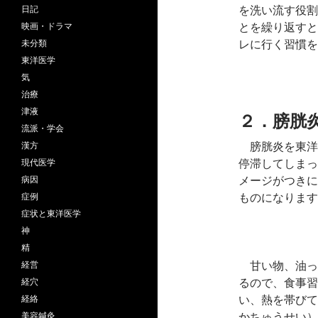
を洗い流す役割
日記
とを繰り返すと
映画・ドラマ
レに行く習慣を
未分類
東洋医学
気
治療
津液
２．膀胱
流派・学会
膀胱炎を東洋
漢方
停滞してしまっ
現代医学
メージがつきに
病因
ものになります
症例
症状と東洋医学
神
精
甘い物、油っ
経営
るので、食事習
経穴
い、熱を帯びて
経絡
かちゅうせい）
美容鍼灸