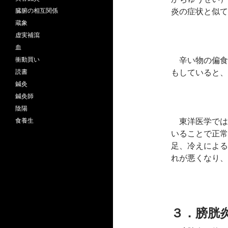
炎の症状と似て
臓腑の相互関係
蔵象
虚実補瀉
血
辛い物の偏食
衝動買い
もしていると、
読書
鍼灸
鍼灸師
陰陽
東洋医学では
食養生
いることで正常
足、冷えによる
れが悪くなり、
３．膀胱