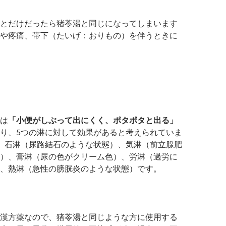
とだけだったら猪苓湯と同じになってしまいます
や疼痛、帯下（たいげ：おりもの）を伴うときに
は
「小便がしぶって出にくく、ポタポタと出る」
り、5つの淋に対して効果があると考えられていま
、石淋（尿路結石のような状態）、気淋（前立腺肥
）、膏淋（尿の色がクリーム色）、労淋（過労に
、熱淋（急性の膀胱炎のような状態）です。
漢方薬なので、猪苓湯と同じような方に使用する