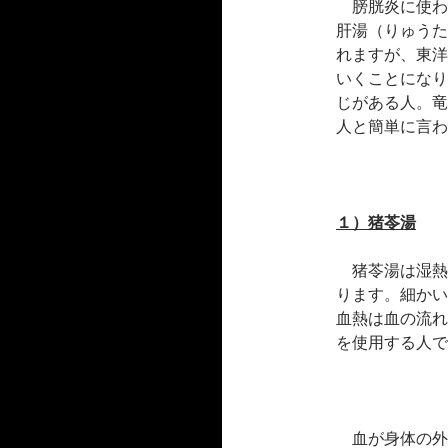
膀胱炎に使わ
肝湯（りゅうた
れますが、東洋
いくことになり
じがある人。竜
人と簡単に言わ
１）猪苓湯
猪苓湯は湿熱
ります。細かい
血熱は血の流れ
を使用する人で
血が身体の外