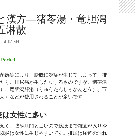
と漢方―猪苓湯・竜胆潟
五淋散
BAIAN
Pocket
菌感染により、膀胱に炎症が生じてしまって、排
たり、排尿痛が生じたりするものですが、猪苓湯
）、竜胆潟肝湯（りゅうたんしゃかんとう）、五
ん）などが使用されることが多いです。
炎は女性に多い
短く、膣や肛門と近いので膀胱まで雑菌が入りや
胱炎は女性に生じやすいです。排尿は尿道の汚れ