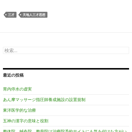
三才
天地人三才思想
検
索:
最近の投稿
胃内停水の虚実
あん摩マッサージ指圧師養成施設の設置規制
東洋医学的な治療
五神の漢字の意味と役割
整体院、鍼灸院、整骨院は治療院予約サイトにも気を付けた方がい