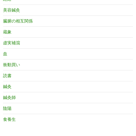
美容鍼灸
臓腑の相互関係
蔵象
虚実補瀉
血
衝動買い
読書
鍼灸
鍼灸師
陰陽
食養生