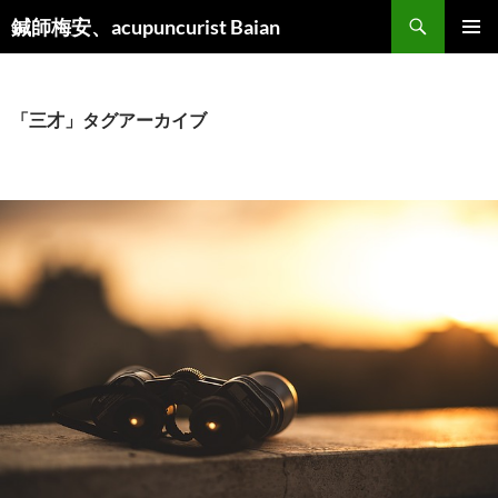
検
鍼師梅安、acupuncurist Baian
索
コ
メインメ
ン
ニュー
テ
ン
「三才」タグアーカイブ
ツ
へ
ス
キ
ッ
プ