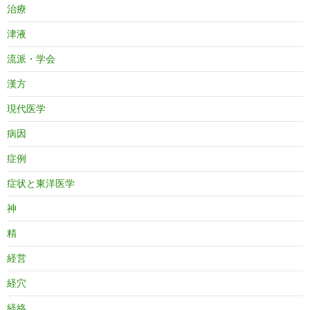
治療
津液
流派・学会
漢方
現代医学
病因
症例
症状と東洋医学
神
精
経営
経穴
経絡