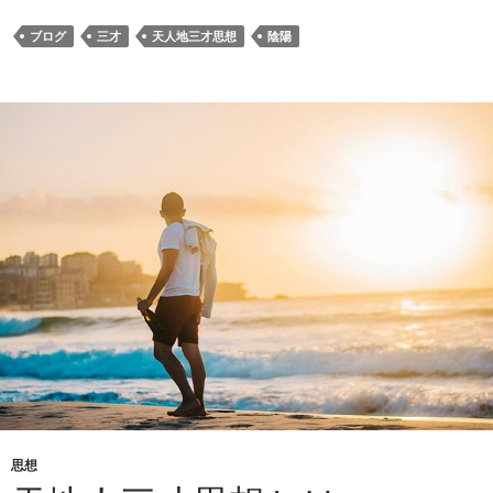
ブログ
三才
天人地三才思想
陰陽
思想