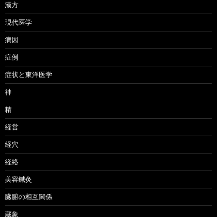
漢方
現代医学
病因
症例
症状と東洋医学
神
精
経営
経穴
経絡
美容鍼灸
臓腑の相互関係
蔵象