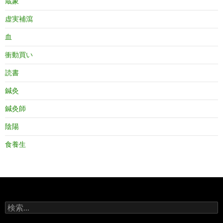
蔵象
虚実補瀉
血
衝動買い
読書
鍼灸
鍼灸師
陰陽
食養生
検
索: