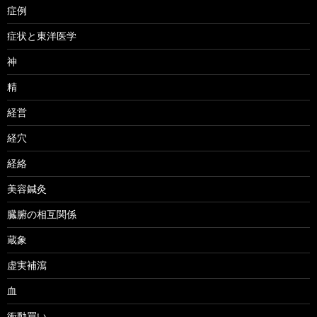
症例
症状と東洋医学
神
精
経営
経穴
経絡
美容鍼灸
臓腑の相互関係
蔵象
虚実補瀉
血
衝動買い