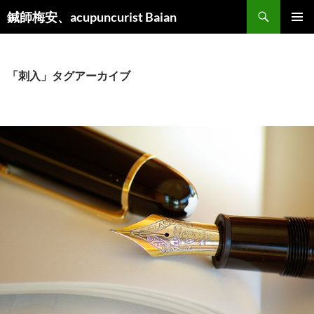
検
鍼師梅安、acupuncurist Baian
索
コ
メインメ
ン
ニュー
テ
ン
「刺入」タグアーカイブ
ツ
へ
ス
キ
ッ
プ