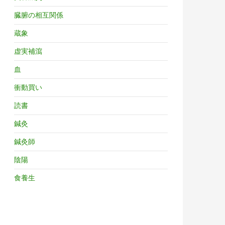
臓腑の相互関係
蔵象
虚実補瀉
血
衝動買い
読書
鍼灸
鍼灸師
陰陽
食養生