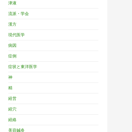
津液
流派・学会
漢方
現代医学
病因
症例
症状と東洋医学
神
精
経営
経穴
経絡
美容鍼灸