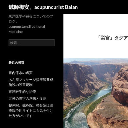
検
鍼師梅安、acupuncurist Baian
索
東洋医学や鍼灸についてのブ
ログ。
acupuncture,Traditional
Medicine
「労宮」タグア
検
索:
最近の投稿
胃内停水の虚実
あん摩マッサージ指圧師養成
施設の設置規制
東洋医学的な治療
五神の漢字の意味と役割
整体院、鍼灸院、整骨院は治
療院予約サイトにも気を付け
た方がいいです