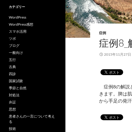
カテゴリー
WordPress
WordPress感想
スマホ活用
症例
ツボ
症例8
ブログ
一般向け
2015年11月27日
五行
古典
四診
国家試験
症例8の解説
季節と自然
きます。脾は肌
対処法
から手足の発
弁証
思想
患者さんの一言について考え
る
技術