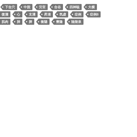
下合穴
中脘
労宮
合谷
四神聡
大横
復溜
心
支溝
昇清
気虚
症例
症例8
肌肉
肺
脾
衝陽
豊隆
陰陵泉