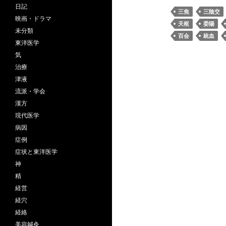
日記
三焦
三陰交
映画・ドラマ
天枢
委陽
未分類
百会
統血
東洋医学
気
治療
津液
流派・学会
漢方
現代医学
病因
症例
症状と東洋医学
神
精
経営
経穴
経絡
美容鍼灸