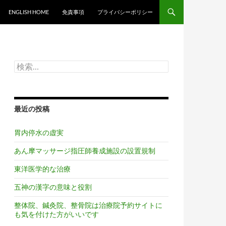
ンツへスキップ
ENGLISH HOME
免責事項
プライバシーポリシー
検
索:
最近の投稿
胃内停水の虚実
あん摩マッサージ指圧師養成施設の設置規制
東洋医学的な治療
五神の漢字の意味と役割
整体院、鍼灸院、整骨院は治療院予約サイトに
も気を付けた方がいいです