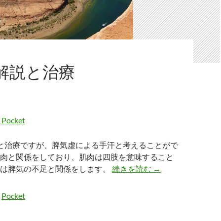
_解説と治療
Pocket
と治療ですが、脾気虚による手汗と考えることがで
肉と関係をしており、肌肉は四肢を意味すること
症例8_解説と治療
汗は脾気の不足と関係をします。
続きを読む
→
Pocket