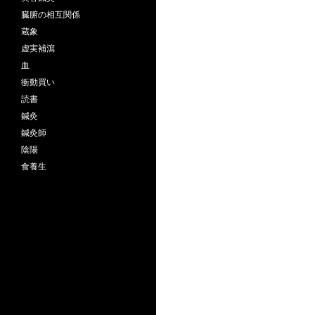
臓腑の相互関係
蔵象
虚実補瀉
血
衝動買い
読書
鍼灸
鍼灸師
陰陽
食養生