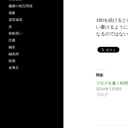
臓腑の相互関係
蔵象
180を続ける
虚実補瀉
い書けるように
血
なるのではない
衝動買い
読書
鍼灸
鍼灸師
陰陽
食養生
関連
ブログを書く時間
2016年1月8日
ブログ