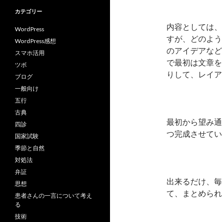
カテゴリー
内容としては、
WordPress
すが、どのよう
WordPress感想
のアイデアなど
スマホ活用
で最初は文章を
ツボ
りして、レイア
ブログ
一般向け
五行
古典
最初から望み通
四診
つ完成させてい
国家試験
季節と自然
対処法
弁証
出来るだけ、毎
思想
て、まとめられ
患者さんの一言について考え
る
技術