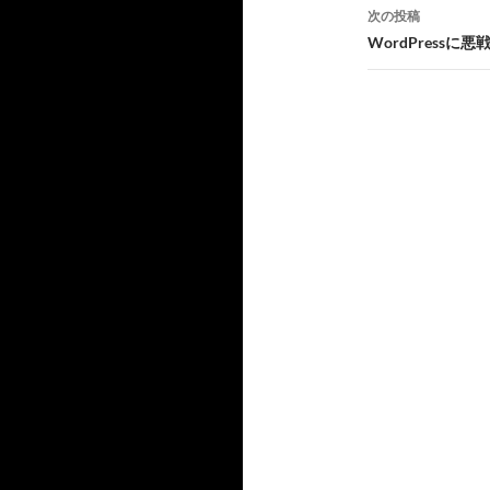
投
次の投稿
稿
WordPressに悪
ナ
ビ
ゲ
ー
シ
ョ
ン