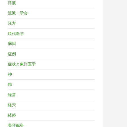
津液
流派・学会
漢方
現代医学
病因
症例
症状と東洋医学
神
精
経営
経穴
経絡
美容鍼灸