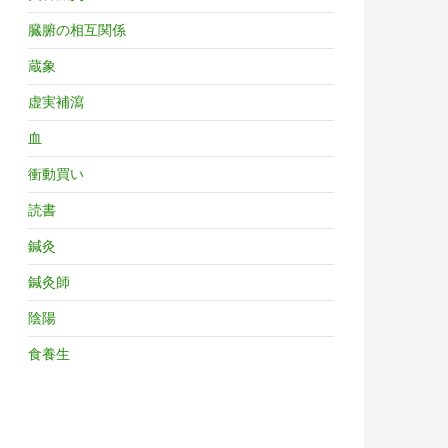
臓腑の相互関係
蔵象
虚実補瀉
血
衝動買い
読書
鍼灸
鍼灸師
陰陽
食養生