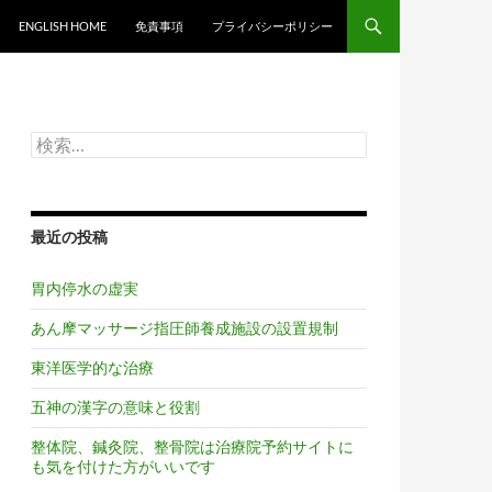
ンツへスキップ
ENGLISH HOME
免責事項
プライバシーポリシー
検
索:
最近の投稿
胃内停水の虚実
あん摩マッサージ指圧師養成施設の設置規制
東洋医学的な治療
五神の漢字の意味と役割
整体院、鍼灸院、整骨院は治療院予約サイトに
も気を付けた方がいいです