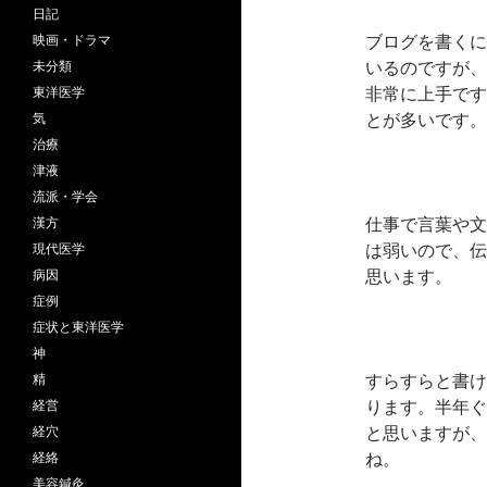
日記
ブログを書くに
映画・ドラマ
いるのですが、
未分類
非常に上手です
東洋医学
とが多いです。
気
治療
津液
流派・学会
仕事で言葉や文
漢方
は弱いので、伝
現代医学
思います。
病因
症例
症状と東洋医学
神
すらすらと書け
精
ります。半年ぐ
経営
と思いますが、
経穴
ね。
経絡
美容鍼灸