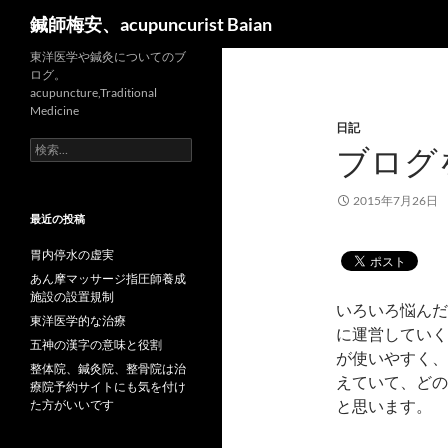
検
鍼師梅安、acupuncurist Baian
索
東洋医学や鍼灸についてのブ
ログ。
acupuncture,Traditional
Medicine
日記
検
ブログ
索:
2015年7月26日
最近の投稿
胃内停水の虚実
あん摩マッサージ指圧師養成
施設の設置規制
いろいろ悩んだ
東洋医学的な治療
に運営していく
五神の漢字の意味と役割
が使いやすく、
整体院、鍼灸院、整骨院は治
えていて、どの
療院予約サイトにも気を付け
と思います。
た方がいいです