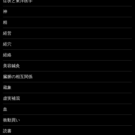
症状と東洋医学
神
精
経営
経穴
経絡
美容鍼灸
臓腑の相互関係
蔵象
虚実補瀉
血
衝動買い
読書