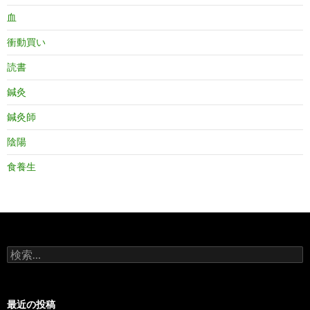
血
衝動買い
読書
鍼灸
鍼灸師
陰陽
食養生
検
索:
最近の投稿