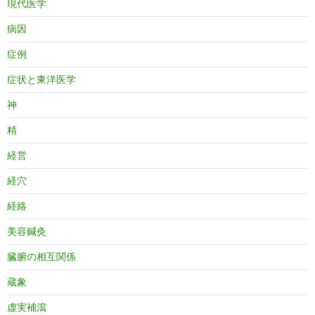
現代医学
病因
症例
症状と東洋医学
神
精
経営
経穴
経絡
美容鍼灸
臓腑の相互関係
蔵象
虚実補瀉