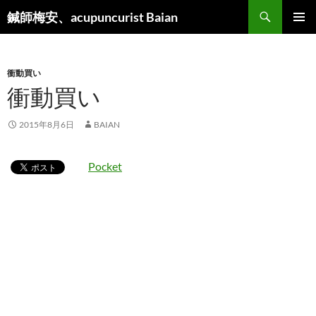
検
鍼師梅安、acupuncurist Baian
索
コ
メインメ
ン
ニュー
テ
ン
衝動買い
ツ
衝動買い
へ
ス
2015年8月6日
BAIAN
キ
ッ
プ
Pocket