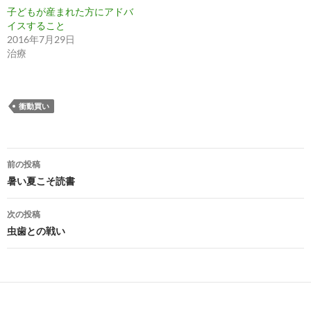
子どもが産まれた方にアドバ
イスすること
2016年7月29日
治療
衝動買い
投
前の投稿
稿
暑い夏こそ読書
ナ
次の投稿
ビ
虫歯との戦い
ゲ
ー
シ