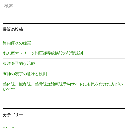
検
ョ
索:
ン
最近の投稿
胃内停水の虚実
あん摩マッサージ指圧師養成施設の設置規制
東洋医学的な治療
五神の漢字の意味と役割
整体院、鍼灸院、整骨院は治療院予約サイトにも気を付けた方がい
いです
カテゴリー