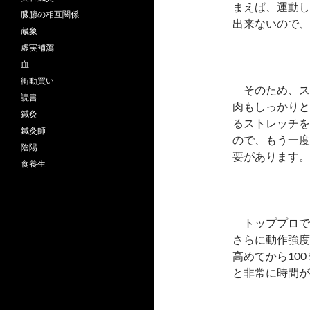
まえば、運動し
臓腑の相互関係
出来ないので、
蔵象
虚実補瀉
血
衝動買い
そのため、ス
読書
肉もしっかりと
鍼灸
るストレッチを
鍼灸師
ので、もう一度
陰陽
要があります。
食養生
トッププロで
さらに動作強度
高めてから10
と非常に時間が