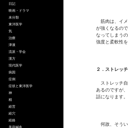
日記
映画・ドラマ
未分類
筋肉は、イメ
東洋医学
が強くなるので
気
なってしまうの
治療
強度と柔軟性を
津液
流派・学会
漢方
現代医学
２．ストレッチ
病因
症例
ストレッチ自
症状と東洋医学
あるのですが、
神
話になります。
精
経営
経穴
経絡
何故、そうい
美容鍼灸