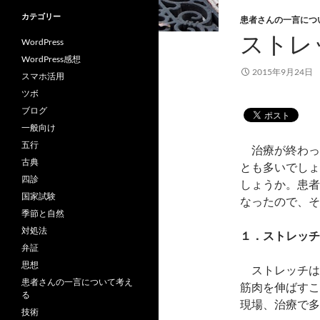
カテゴリー
患者さんの一言につ
ストレ
WordPress
WordPress感想
2015年9月24日
スマホ活用
ツボ
ブログ
一般向け
五行
治療が終わっ
古典
とも多いでしょ
四診
しょうか。患者
国家試験
なったので、そ
季節と自然
対処法
１．ストレッチ
弁証
思想
ストレッチは
患者さんの一言について考え
筋肉を伸ばすこ
る
現場、治療で多
技術