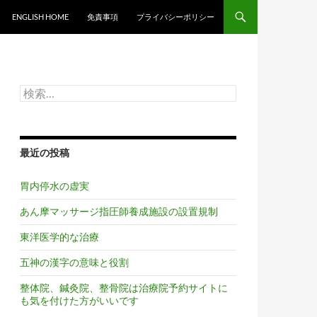
ンツへスキップ
ENGLISH HOME
免責事項
プライバシーポリシー
検
索:
最近の投稿
胃内停水の虚実
あん摩マッサージ指圧師養成施設の設置規制
東洋医学的な治療
五神の漢字の意味と役割
整体院、鍼灸院、整骨院は治療院予約サイトに
も気を付けた方がいいです