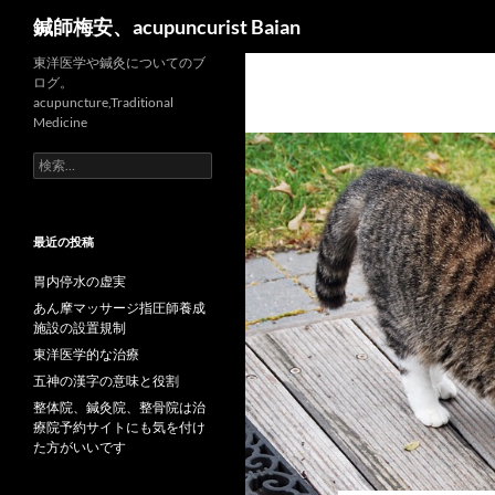
検
鍼師梅安、acupuncurist Baian
索
東洋医学や鍼灸についてのブ
ログ。
acupuncture,Traditional
Medicine
検
索:
最近の投稿
胃内停水の虚実
あん摩マッサージ指圧師養成
施設の設置規制
東洋医学的な治療
五神の漢字の意味と役割
整体院、鍼灸院、整骨院は治
療院予約サイトにも気を付け
た方がいいです