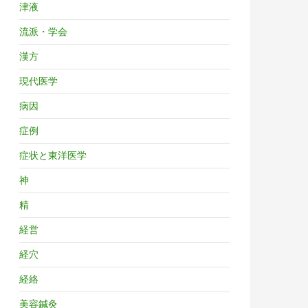
津液
流派・学会
漢方
現代医学
病因
症例
症状と東洋医学
神
精
経営
経穴
経絡
美容鍼灸