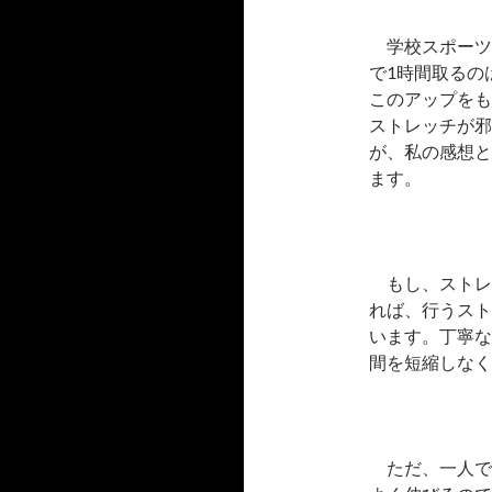
学校スポーツ
で1時間取るの
このアップをも
ストレッチが邪
が、私の感想と
ます。
もし、ストレ
れば、行うスト
います。丁寧な
間を短縮しなく
ただ、一人で