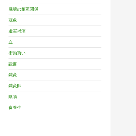
臓腑の相互関係
蔵象
虚実補瀉
血
衝動買い
読書
鍼灸
鍼灸師
陰陽
食養生