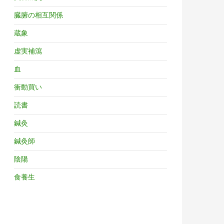
臓腑の相互関係
蔵象
虚実補瀉
血
衝動買い
読書
鍼灸
鍼灸師
陰陽
食養生