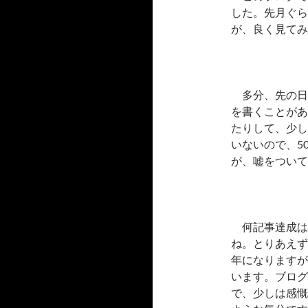
した。先月ぐら
が、良く見てみ
多分、先の日
を書くことがあ
たりして、少し
いないので、5
が、嘘をついて
何記事達成は
ね。とりあえず
年になりますが
います。ブログ
で、少しは感慨