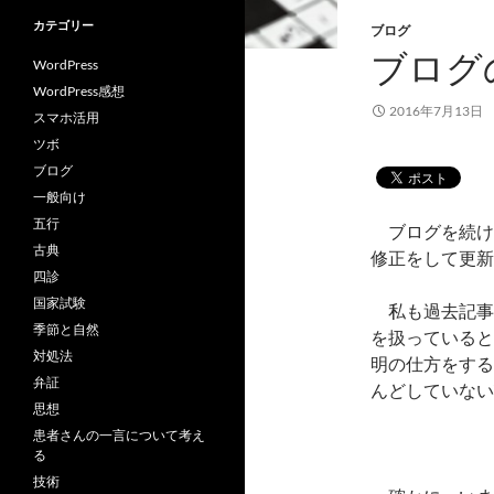
カテゴリー
ブログ
ブログ
WordPress
WordPress感想
2016年7月13日
スマホ活用
ツボ
ブログ
一般向け
五行
ブログを続け
古典
修正をして更新
四診
国家試験
私も過去記事
季節と自然
を扱っていると
対処法
明の仕方をする
弁証
んどしていない
思想
患者さんの一言について考え
る
技術