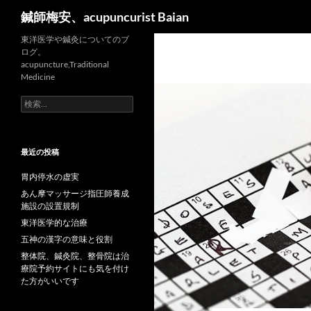
検
鍼師梅安、acupuncurist Baian
索
東洋医学や鍼灸についてのブ
ログ。
acupuncture,Traditional
Medicine
検
索:
最近の投稿
胃内停水の虚実
あん摩マッサージ指圧師養成
施設の設置規制
東洋医学的な治療
五神の漢字の意味と役割
整体院、鍼灸院、整骨院は治
療院予約サイトにも気を付け
た方がいいです