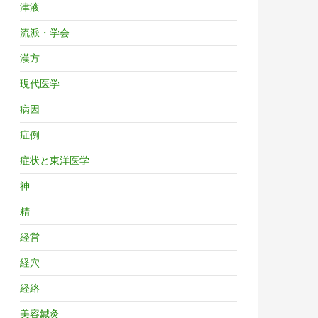
津液
流派・学会
漢方
現代医学
病因
症例
症状と東洋医学
神
精
経営
経穴
経絡
美容鍼灸