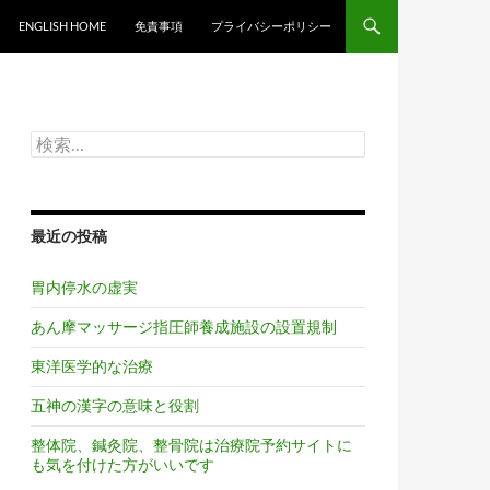
ンツへスキップ
ENGLISH HOME
免責事項
プライバシーポリシー
検
索:
最近の投稿
胃内停水の虚実
あん摩マッサージ指圧師養成施設の設置規制
東洋医学的な治療
五神の漢字の意味と役割
整体院、鍼灸院、整骨院は治療院予約サイトに
も気を付けた方がいいです