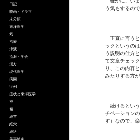
確かに、いま
日記
う気もするので
映画・ドラマ
未分類
東洋医学
気
正直に言うと
治療
ックというのは
津液
う説明の仕方と
流派・学会
て文章チェック
漢方
り、この内容と
現代医学
みたりする方が
病因
症例
症状と東洋医学
神
続けるという
精
チベーションの
経営
す）なので、楽
経穴
経絡
美容鍼灸