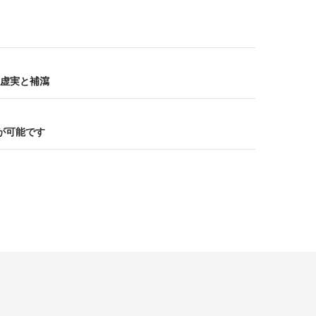
虚実と補瀉
が可能です