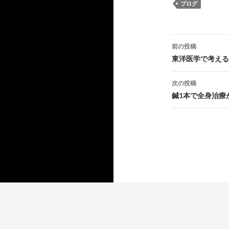
ブログ
投
前の投稿
稿
東洋医学で考える
ナ
次の投稿
ビ
鍼1本で全身治療
ゲ
ー
シ
ョ
ン