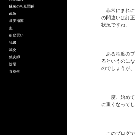
臓腑の相互関係
非常にまれに
蔵象
の間違いは訂正
虚実補瀉
状況ですね。
血
衝動買い
読書
鍼灸
ある程度のブ
鍼灸師
るというのにな
陰陽
のでしょうが、
食養生
一度、始めて
に重くなってし
このブログで