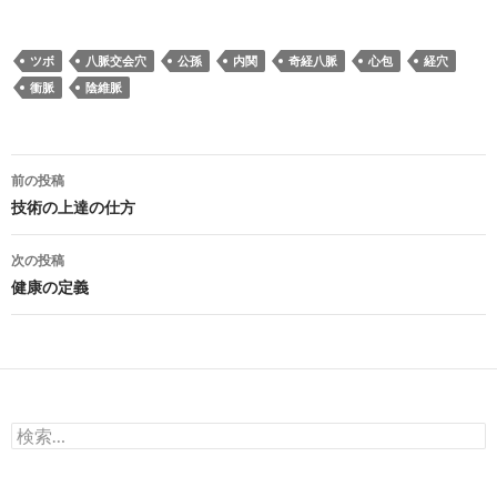
ツボ
八脈交会穴
公孫
内関
奇経八脈
心包
経穴
衝脈
陰維脈
投
前の投稿
稿
技術の上達の仕方
ナ
次の投稿
ビ
健康の定義
ゲ
ー
シ
検
ョ
索:
ン