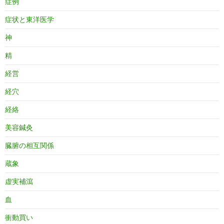
症例
症状と東洋医学
神
精
経営
経穴
経絡
美容鍼灸
臓腑の相互関係
蔵象
虚実補瀉
血
衝動買い