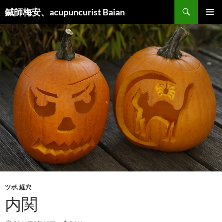
検
鍼師梅安、acupuncurist Baian
索
コ
メインメ
ン
ニュー
テ
ン
ツ
へ
ス
キ
ッ
プ
ツボ
,
経穴
内関