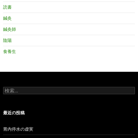
読書
鍼灸
鍼灸師
陰陽
食養生
検
索:
最近の投稿
胃内停水の虚実