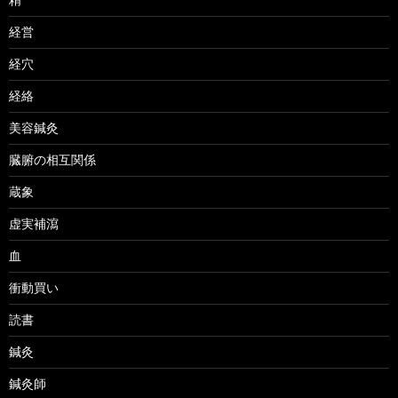
経営
経穴
経絡
美容鍼灸
臓腑の相互関係
蔵象
虚実補瀉
血
衝動買い
読書
鍼灸
鍼灸師