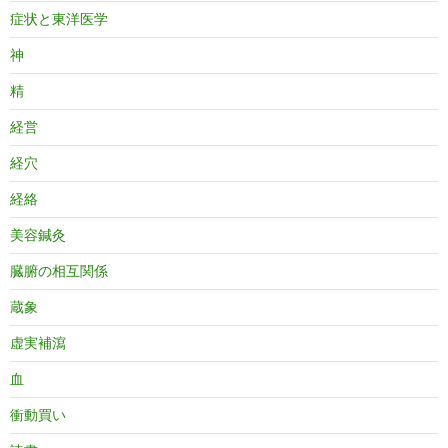
症状と東洋医学
神
精
経営
経穴
経絡
美容鍼灸
臓腑の相互関係
蔵象
虚実補瀉
血
衝動買い