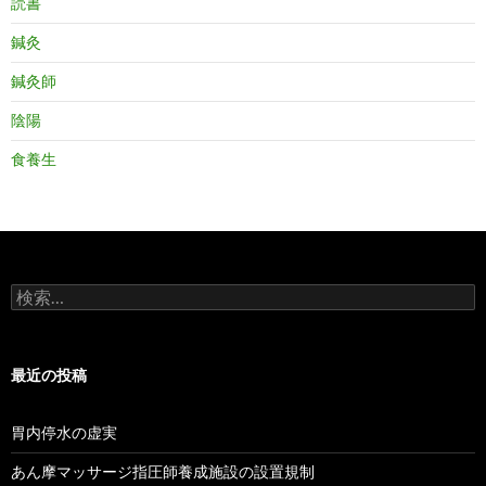
読書
鍼灸
鍼灸師
陰陽
食養生
検
索:
最近の投稿
胃内停水の虚実
あん摩マッサージ指圧師養成施設の設置規制