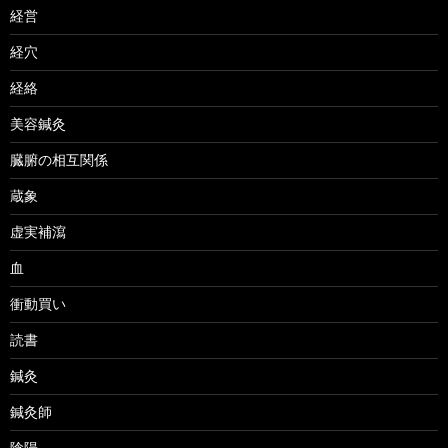
経営
経穴
経絡
美容鍼灸
臓腑の相互関係
蔵象
虚実補瀉
血
衝動買い
読書
鍼灸
鍼灸師
陰陽