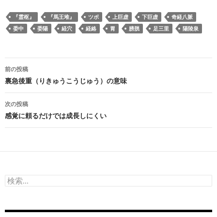
『霊枢』
『馬王堆』
ツボ
上巨虚
下巨虚
奇経八脈
委中
委陽
経穴
経絡
胃
膀胱
足三里
陽陵泉
投
前の投稿
稿
裏急後重（りきゅうこうじゅう）の意味
ナ
次の投稿
ビ
感覚に頼るだけでは成長しにくい
ゲ
ー
シ
検
ョ
索:
ン