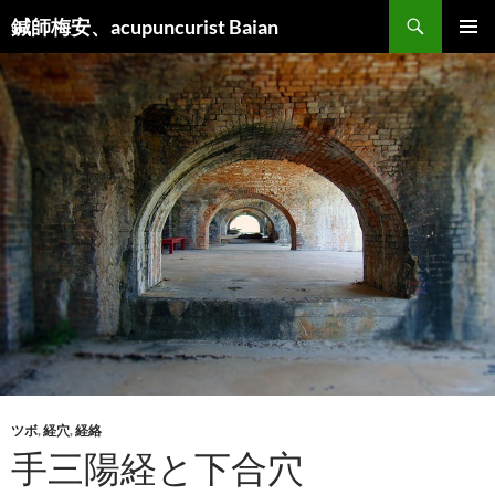
検
鍼師梅安、acupuncurist Baian
索
コ
メインメ
ン
ニュー
テ
ン
ツ
へ
ス
キ
ッ
プ
ツボ
,
経穴
,
経絡
手三陽経と下合穴