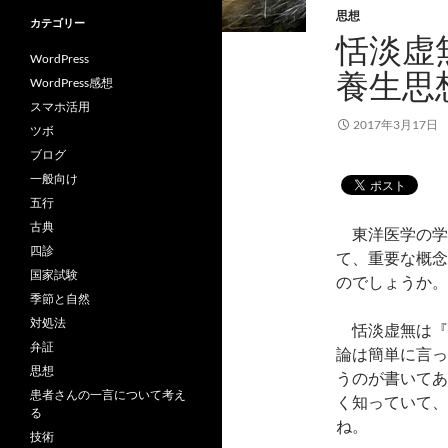
思想
カテゴリー
恬淡虚
WordPress
養生思
WordPress感想
スマホ活用
2017年3月17日
ツボ
ブログ
一般向け
五行
古典
東洋医学の学
四診
て、重要な概念
国家試験
のでしょうか。
季節と自然
対処法
恬淡虚無は『
弁証
論は簡単に言っ
思想
うのが書いてあ
患者さんの一言について考え
く知っていて、
る
ね。
技術