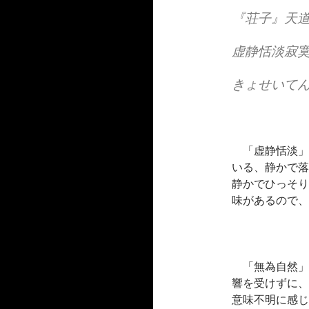
『荘子』天
虚静恬淡寂
きょせいて
「虚静恬淡」
いる、静かで落
静かでひっそり
味があるので、
「無為自然」
響を受けずに、
意味不明に感じ