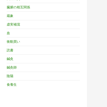
臓腑の相互関係
蔵象
虚実補瀉
血
衝動買い
読書
鍼灸
鍼灸師
陰陽
食養生