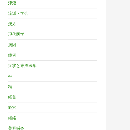
津液
流派・学会
漢方
現代医学
病因
症例
症状と東洋医学
神
精
経営
経穴
経絡
美容鍼灸