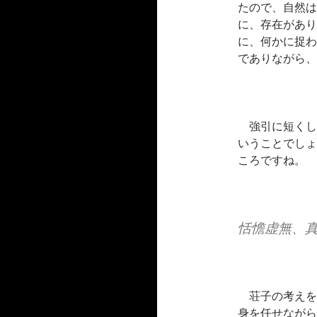
たので、自然は
に、存在があり
に、何かに捉わ
でありながら、
強引に短くし
いうことでしょ
ころですね。
恬憺虚無、
荘子の考えを
身を任せながら