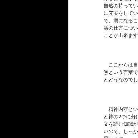
自然の持ってい
に充実をしてい
で、病になるこ
活の仕方につい
ことが出来ます
ここからは自
無という言葉で
とどうなのでし
精神内守とい
と神の2つに分
文を読む知識が
いので、しっか