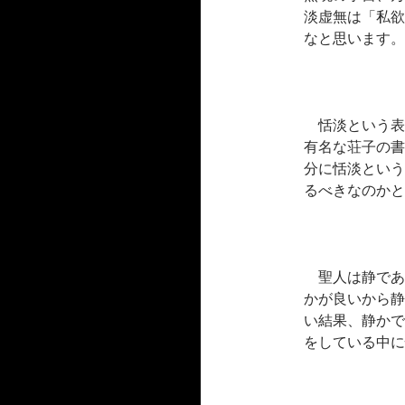
淡虚無は「私欲
なと思います。
恬淡という表
有名な荘子の書
分に恬淡という
るべきなのかと
聖人は静であ
かが良いから静
い結果、静かで
をしている中に