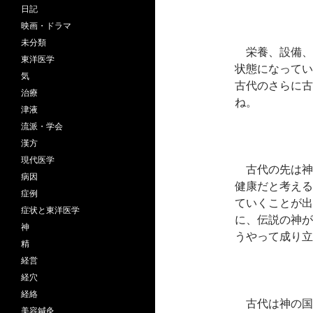
日記
映画・ドラマ
未分類
栄養、設備、
東洋医学
状態になってい
気
古代のさらに古
治療
ね。
津液
流派・学会
漢方
現代医学
古代の先は神
病因
健康だと考える
症例
ていくことが出
症状と東洋医学
に、伝説の神が
神
うやって成り立
精
経営
経穴
経絡
古代は神の国
美容鍼灸