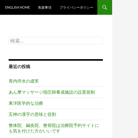
ンツへスキップ
ENGLISH HOME
免責事項
プライバシーポリシー
検
索:
最近の投稿
胃内停水の虚実
あん摩マッサージ指圧師養成施設の設置規制
東洋医学的な治療
五神の漢字の意味と役割
整体院、鍼灸院、整骨院は治療院予約サイトに
も気を付けた方がいいです