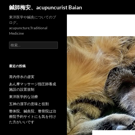
検
鍼師梅安、acupuncurist Baian
索
東洋医学や鍼灸についてのブ
ログ。
acupuncture,Traditional
Medicine
検
索:
最近の投稿
胃内停水の虚実
あん摩マッサージ指圧師養成
施設の設置規制
東洋医学的な治療
五神の漢字の意味と役割
整体院、鍼灸院、整骨院は治
療院予約サイトにも気を付け
た方がいいです