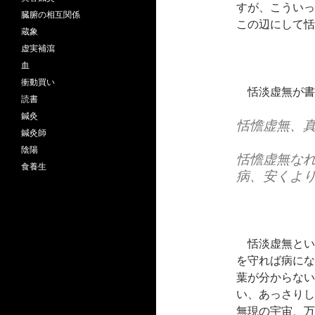
すが、こういっ
臓腑の相互関係
この辺にして恬
蔵象
虚実補瀉
血
衝動買い
恬淡虚無が書
読書
鍼灸
恬憺虚無、
鍼灸師
陰陽
恬憺虚無な
食養生
病、安くよ
恬淡虚無とい
を守れば病にな
葉が分からない
い、あっさりし
無現の宇宙、万