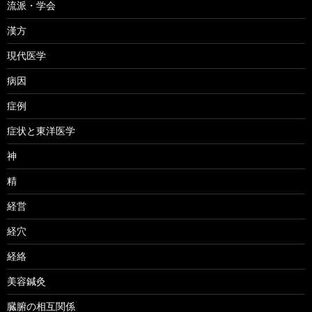
流派・学会
漢方
現代医学
病因
症例
症状と東洋医学
神
精
経営
経穴
経絡
美容鍼灸
臓腑の相互関係