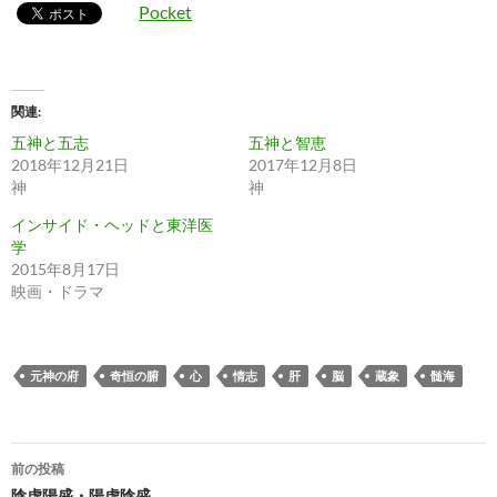
Pocket
関連
五神と五志
五神と智恵
2018年12月21日
2017年12月8日
神
神
インサイド・ヘッドと東洋医
学
2015年8月17日
映画・ドラマ
元神の府
奇恒の腑
心
情志
肝
脳
蔵象
髄海
投
前の投稿
陰虚陽盛・陽虚陰盛