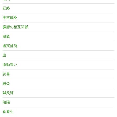
経絡
美容鍼灸
臓腑の相互関係
蔵象
虚実補瀉
血
衝動買い
読書
鍼灸
鍼灸師
陰陽
食養生