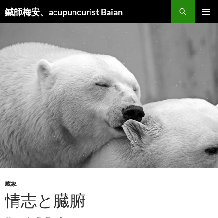
検
鍼師梅安、acupuncurist Baian
索
コ
メインメ
ン
ニュー
テ
ン
ツ
へ
ス
キ
ッ
プ
蔵象
情志と臓腑