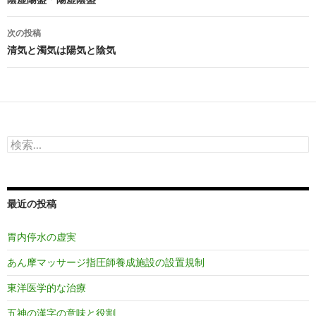
稿
ナ
次の投稿
ビ
清気と濁気は陽気と陰気
ゲ
ー
シ
検
ョ
索:
ン
最近の投稿
胃内停水の虚実
あん摩マッサージ指圧師養成施設の設置規制
東洋医学的な治療
五神の漢字の意味と役割