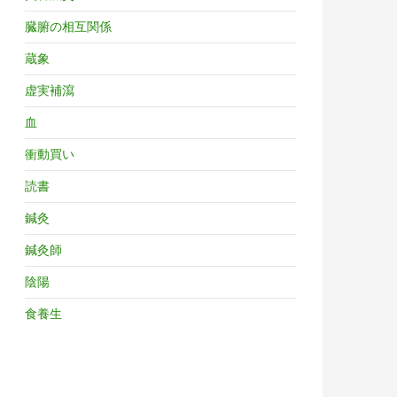
臓腑の相互関係
蔵象
虚実補瀉
血
衝動買い
読書
鍼灸
鍼灸師
陰陽
食養生