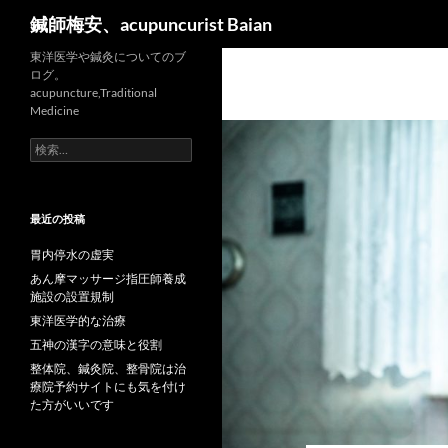
検
鍼師梅安、acupuncurist Baian
索
東洋医学や鍼灸についてのブ
ログ。
acupuncture,Traditional
Medicine
検
索:
最近の投稿
胃内停水の虚実
あん摩マッサージ指圧師養成
施設の設置規制
東洋医学的な治療
五神の漢字の意味と役割
整体院、鍼灸院、整骨院は治
療院予約サイトにも気を付け
た方がいいです