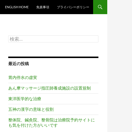
ンツへスキップ
ENGLISH HOME
免責事項
プライバシーポリシー
検
索:
最近の投稿
胃内停水の虚実
あん摩マッサージ指圧師養成施設の設置規制
東洋医学的な治療
五神の漢字の意味と役割
整体院、鍼灸院、整骨院は治療院予約サイトに
も気を付けた方がいいです