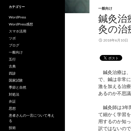
カテゴリー
一般向け
鍼灸治
WordPress
WordPress感想
灸の治
スマホ活用
ツボ
2018年6月10日
ブログ
一般向け
五行
古典
鍼灸治療は、
四診
で、鍼は非常に
国家試験
激を加える治療
季節と自然
あるのか不思議
対処法
弁証
鍼灸師は3年
思想
て細かく学習を
患者さんの一言について考え
用するのか知っ
る
訳ではないので
技術