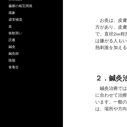
臓腑の相互関係
蔵象
お灸は、皮膚
虚実補瀉
方があり、皮膚
血
で、直径2㎜程
衝動買い
は嫌がる人もい
読書
熱刺激を加える
鍼灸
鍼灸師
陰陽
食養生
２．鍼灸
鍼灸治療では
に合わせて治療
います。一般の
は、場所や方向