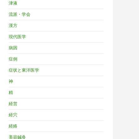
津液
流派・学会
漢方
現代医学
病因
症例
症状と東洋医学
神
精
経営
経穴
経絡
美容鍼灸