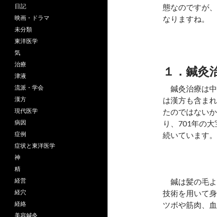
態なのですが、
日記
なりますね。
映画・ドラマ
未分類
東洋医学
気
治療
１．鍼灸
津液
鍼灸治療は中
流派・学会
は漢方も含まれ
漢方
たのではないか
現代医学
り、701年の
病因
続いています。
症例
症状と東洋医学
神
精
鍼は髪の毛よ
経営
技術を用いて身
経穴
ツボや筋肉、血
経絡
美容鍼灸