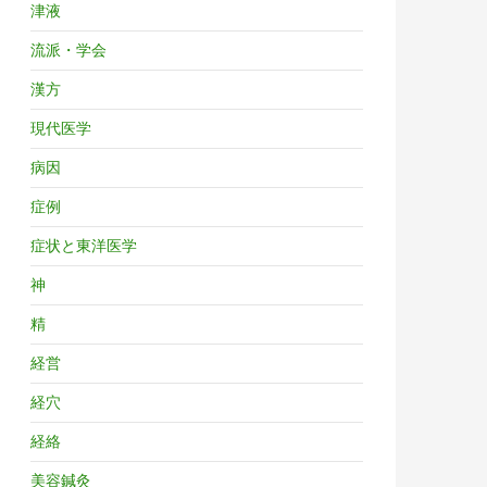
津液
流派・学会
漢方
現代医学
病因
症例
症状と東洋医学
神
精
経営
経穴
経絡
美容鍼灸