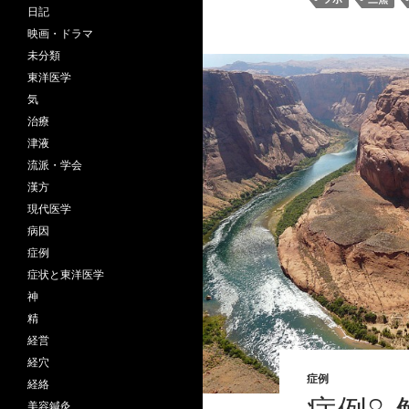
日記
映画・ドラマ
未分類
東洋医学
気
治療
津液
流派・学会
漢方
現代医学
病因
症例
症状と東洋医学
神
精
経営
経穴
症例
経絡
美容鍼灸