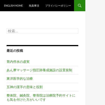
ンツへスキップ
ENGLISH HOME
免責事項
プライバシーポリシー
検
索:
最近の投稿
胃内停水の虚実
あん摩マッサージ指圧師養成施設の設置規制
東洋医学的な治療
五神の漢字の意味と役割
整体院、鍼灸院、整骨院は治療院予約サイトに
も気を付けた方がいいです