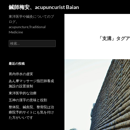
検
鍼師梅安、acupuncurist Baian
索
東洋医学や鍼灸についてのブ
ログ。
acupuncture,Traditional
Medicine
「支溝」タグア
検
索:
最近の投稿
胃内停水の虚実
あん摩マッサージ指圧師養成
施設の設置規制
東洋医学的な治療
五神の漢字の意味と役割
整体院、鍼灸院、整骨院は治
療院予約サイトにも気を付け
た方がいいです