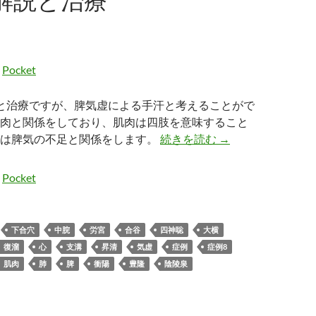
_解説と治療
Pocket
と治療ですが、脾気虚による手汗と考えることがで
肉と関係をしており、肌肉は四肢を意味すること
症例8_解説と治療
汗は脾気の不足と関係をします。
続きを読む
→
Pocket
下合穴
中脘
労宮
合谷
四神聡
大横
復溜
心
支溝
昇清
気虚
症例
症例8
肌肉
肺
脾
衝陽
豊隆
陰陵泉