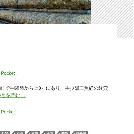
Pocket
面で手関節から上3寸にあり、手少陽三焦経の経穴
支溝
続きを読む
→
Pocket
外関
心包
支溝
経穴
間使
陽維脈