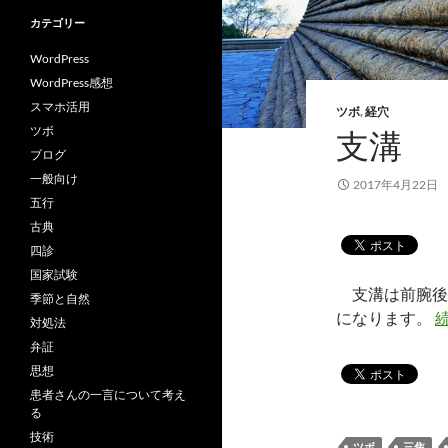
カテゴリー
WordPress
WordPress感想
スマホ活用
ツボ
,
経穴
ツボ
支溝
ブログ
一般向け
2017年4月22日
五行
古典
四診
国家試験
支溝は前腕後
季節と自然
になります。
対処法
弁証
思想
患者さんの一言について考え
る
技術
ツボ
三焦