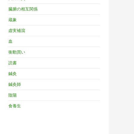
臓腑の相互関係
蔵象
虚実補瀉
血
衝動買い
読書
鍼灸
鍼灸師
陰陽
食養生