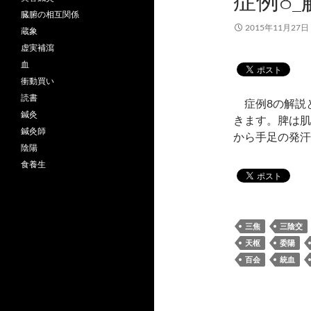
症例8
臓腑の相互関係
2015年11月27日
蔵象
虚実補瀉
血
衝動買い
読書
症例8の解説
鍼灸
きます。脾は肌
鍼灸師
から手足の発
陰陽
食養生
三焦
三陰交
天枢
委陽
百会
統血