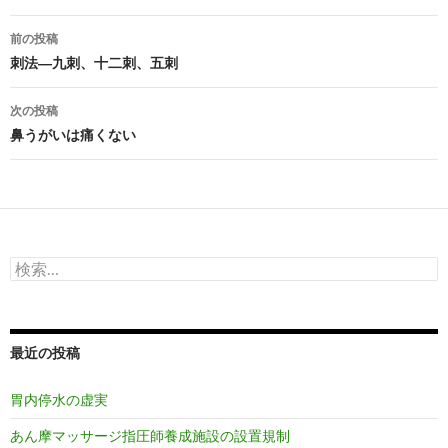
投
前の投稿
稿
刺法―九刺、十二刺、五刺
ナ
次の投稿
ビ
鼻うがいは痛くない
ゲ
ー
シ
検
ョ
索:
ン
最近の投稿
胃内停水の虚実
あん摩マッサージ指圧師養成施設の設置規制