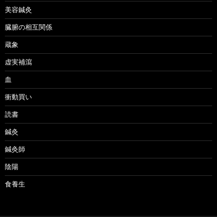
美容鍼灸
臓腑の相互関係
蔵象
虚実補瀉
血
衝動買い
読書
鍼灸
鍼灸師
陰陽
食養生