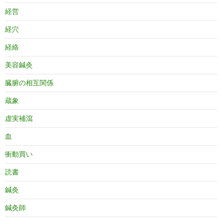
経営
経穴
経絡
美容鍼灸
臓腑の相互関係
蔵象
虚実補瀉
血
衝動買い
読書
鍼灸
鍼灸師