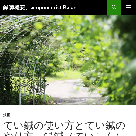
検
鍼師梅安、acupuncurist Baian
索
コ
メインメ
ン
ニュー
テ
ン
ツ
へ
ス
キ
ッ
プ
技術
てい鍼の使い方とてい鍼の
やり方―鍉鍼（ていしん）