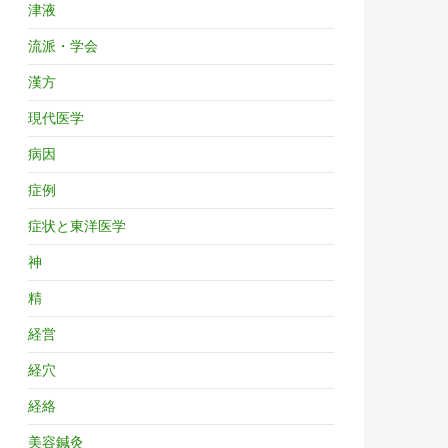
津液
流派・学会
漢方
現代医学
病因
症例
症状と東洋医学
神
精
経営
経穴
経絡
美容鍼灸