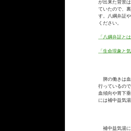
が出来た背景は
ていたので、裏
す。八綱弁証や
ください。
「八綱弁証とは
「生命現象と気
脾の働きは血
行っているので
血傾向や胃下垂
には補中益気湯
補中益気湯に