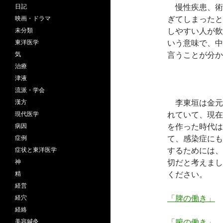
慢性疾患、術
日記
ぎてしまったと
映画・ドラマ
しやすい人が飲
未分類
いう意味で、中
東洋医学
言うことが分か
気
治療
津液
流派・学会
李東垣は金元
漢方
れていて、現在
現代医学
を作った時代は
病因
て、感染症にも
症例
するためには、
症状と東洋医学
切だと考えまし
神
ください。
精
経営
「脾の働き」
経穴
経絡
「腑の働き」
美容鍼灸