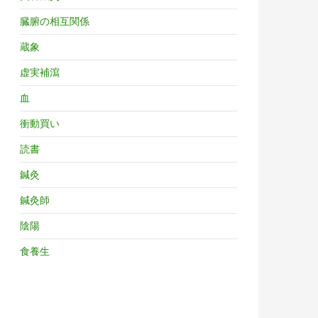
臓腑の相互関係
蔵象
虚実補瀉
血
衝動買い
読書
鍼灸
鍼灸師
陰陽
食養生