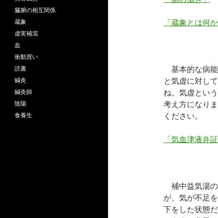
臓腑の相互関係
「蔵象とは何か
蔵象
虚実補瀉
血
衝動買い
基本的な病能
読書
と気虚に対して
鍼灸
ね。気虚という
鍼灸師
考え方になりま
陰陽
ください。
食養生
「気血津液弁証
補中益気湯の
が、気が不足を
下をした状態だ