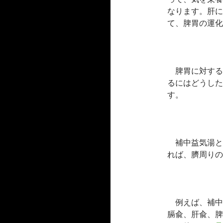
なります。肝に
て、脾胃の運化
脾胃に対する
るにはどうした
す。
補中益気湯と
れば、臍周りの
例えば、補中
膈兪、肝兪、脾