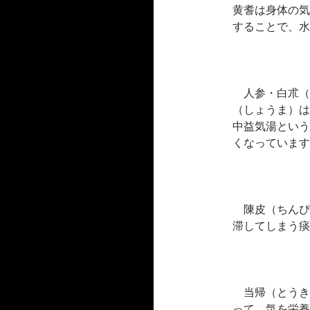
黄耆は身体の気
することで、水
人参・白朮（
（しょうま）は
中益気湯という
くなっています
陳皮（ちんぴ
滞してしまう痰
当帰（とうき
って、気を栄養