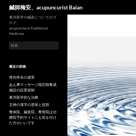
検
鍼師梅安、acupuncurist Baian
索
東洋医学や鍼灸についてのブ
ログ。
acupuncture,Traditional
Medicine
検
索:
最近の投稿
胃内停水の虚実
あん摩マッサージ指圧師養成
施設の設置規制
東洋医学的な治療
五神の漢字の意味と役割
整体院、鍼灸院、整骨院は治
療院予約サイトにも気を付け
た方がいいです