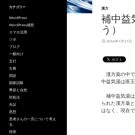
カテゴリー
漢方
補中益
WordPress
WordPress感想
う）
スマホ活用
ツボ
2016年7月17日
ブログ
一般向け
五行
古典
漢方薬の中で
四診
中益気湯は医王
国家試験
季節と自然
補中益気湯は李
対処法
られた漢方薬と
弁証
はなく、現在で
思想
患者さんの一言について考え
る
技術