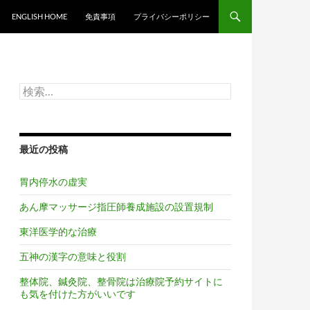
ンツへスキップ
ENGLISH HOME
免責事項
プライバシーポリシー
検
索:
最近の投稿
胃内停水の虚実
あん摩マッサージ指圧師養成施設の設置規制
東洋医学的な治療
五神の漢字の意味と役割
整体院、鍼灸院、整骨院は治療院予約サイトに
も気を付けた方がいいです