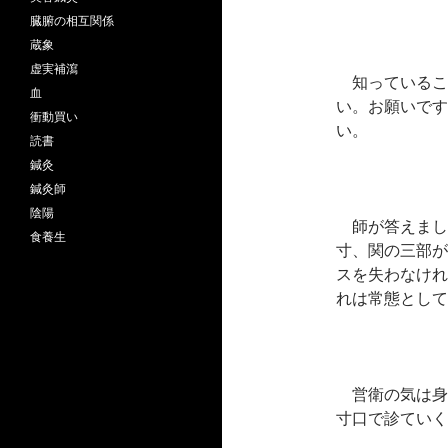
臓腑の相互関係
蔵象
虚実補瀉
知っているこ
血
い。お願いです
衝動買い
い。
読書
鍼灸
鍼灸師
陰陽
師が答えまし
食養生
寸、関の三部が
スを失わなけれ
れは常態として
営衛の気は身
寸口で診ていく