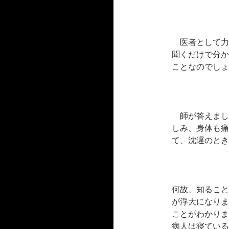
医者として力
聞くだけで分か
ことなのでしょ
師が答えまし
しみ、身体も痛
て、沈遅のとき
何故、知ること
が浮大になりま
ことがわかりま
病人は寝ている