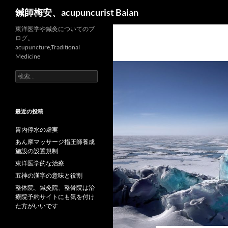
検
鍼師梅安、acupuncurist Baian
索
東洋医学や鍼灸についてのブ
ログ。
acupuncture,Traditional
Medicine
検
索:
最近の投稿
胃内停水の虚実
あん摩マッサージ指圧師養成
施設の設置規制
東洋医学的な治療
五神の漢字の意味と役割
整体院、鍼灸院、整骨院は治
療院予約サイトにも気を付け
た方がいいです