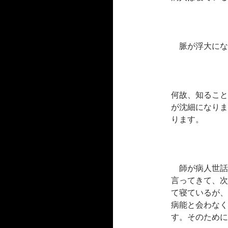
脈が浮大にな
何故、知ること
が沈細になりま
ります。
師が病人世話
言ってきて、次
て寝ているが、
病能と会わなく
す。そのために