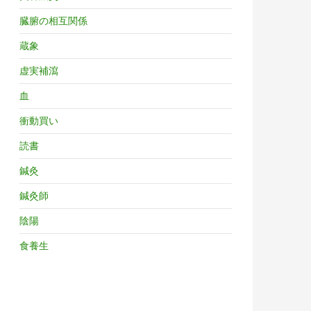
臓腑の相互関係
蔵象
虚実補瀉
血
衝動買い
読書
鍼灸
鍼灸師
陰陽
食養生