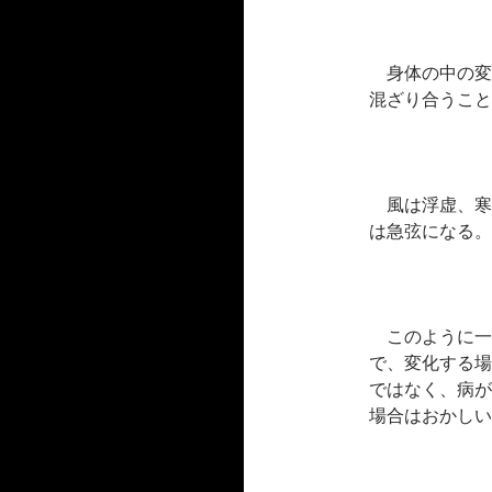
身体の中の変
混ざり合うこと
風は浮虚、寒
は急弦になる。
このように一
で、変化する場
ではなく、病が
場合はおかしい