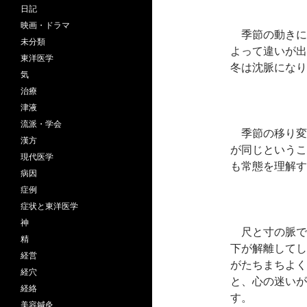
日記
映画・ドラマ
季節の動きに
未分類
よって違いが出
東洋医学
冬は沈脈になり
気
治療
津液
流派・学会
季節の移り変
漢方
が同じというこ
現代医学
も常態を理解す
病因
症例
症状と東洋医学
神
尺と寸の脈で
精
下が解離してし
経営
がたちまちよく
経穴
と、心の迷いが
経絡
す。
美容鍼灸