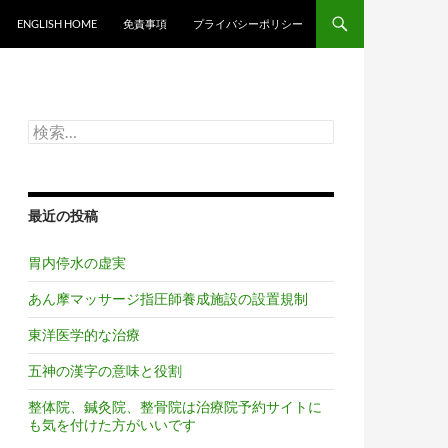
ンツへスキップ
ENGLISH HOME
免責事項
プライバシーポリシー
検
索:
最近の投稿
胃内停水の虚実
あん摩マッサージ指圧師養成施設の設置規制
東洋医学的な治療
五神の漢字の意味と役割
整体院、鍼灸院、整骨院は治療院予約サイトに
も気を付けた方がいいです