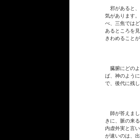
邪があると、
気があります。
べ、三焦ではど
あるところを見
きわめることが
臓腑にどのよ
ば、神のように
で、後代に残し
師が答えまし
きに、脈の来る
内虚外実と言い
が速いのは、出