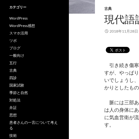
カテゴリー
古典
現代語
WordPress
WordPress感想
2018年11月28日
スマホ活用
ツボ
ブログ
一般向け
五行
引き続き傷寒
古典
すが、やっぱり
四診
いでしょうし、
国家試験
かりとしたもの
季節と自然
対処法
脈には三部あ
弁証
は人の身体にあ
思想
に気血営衛が流
患者さんの一言について考え
す。
る
技術