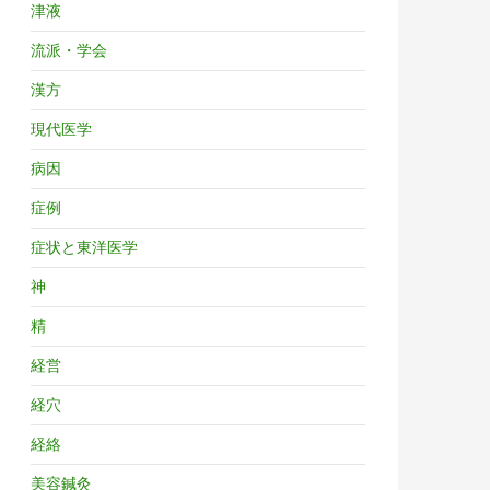
津液
流派・学会
漢方
現代医学
病因
症例
症状と東洋医学
神
精
経営
経穴
経絡
美容鍼灸