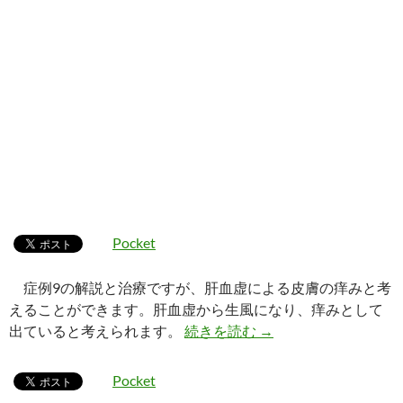
Pocket
症例9の解説と治療ですが、肝血虚による皮膚の痒みと考
えることができます。肝血虚から生風になり、痒みとして
症例9_解説と治療
出ていると考えられます。
続きを読む
→
Pocket