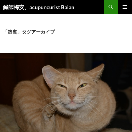
検
鍼師梅安、acupuncurist Baian
索
コ
メインメ
ン
ニュー
テ
ン
「築賓」タグアーカイブ
ツ
へ
ス
キ
ッ
プ