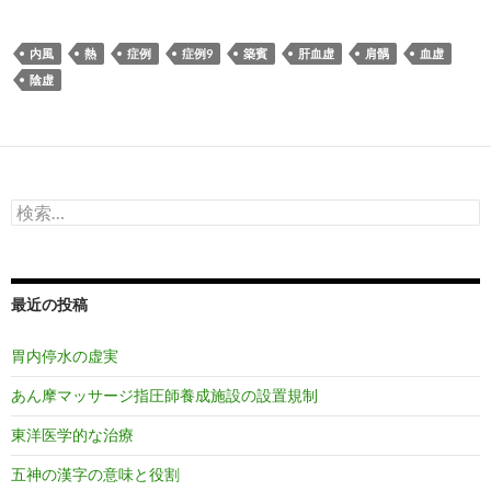
内風
熱
症例
症例9
築賓
肝血虚
肩髃
血虚
陰虚
検
索:
最近の投稿
胃内停水の虚実
あん摩マッサージ指圧師養成施設の設置規制
東洋医学的な治療
五神の漢字の意味と役割