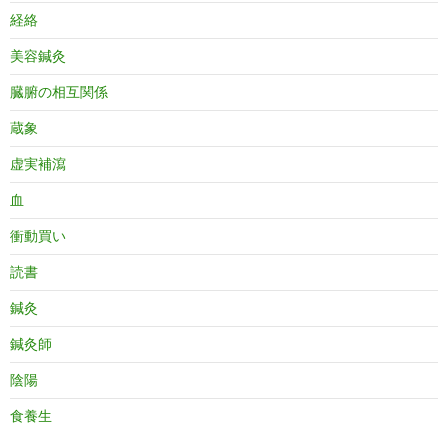
経絡
美容鍼灸
臓腑の相互関係
蔵象
虚実補瀉
血
衝動買い
読書
鍼灸
鍼灸師
陰陽
食養生