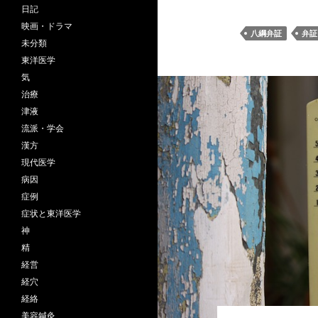
日記
映画・ドラマ
八綱弁証
弁証
未分類
東洋医学
気
治療
津液
流派・学会
漢方
現代医学
病因
症例
症状と東洋医学
神
精
経営
経穴
経絡
美容鍼灸