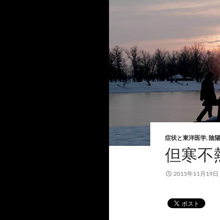
症状と東洋医学
,
陰
但寒不
2015年11月19日