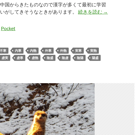
中国からきたものなので漢字が多くて最初に学習
但寒不熱と但
まいがしてきそうなときがあります。
続きを読む
→
Pocket
不寒
内寒
内熱
外寒
外熱
実寒
実熱
虚実
虚寒
虚熱
陰盛
陰虚
陰陽
陽盛