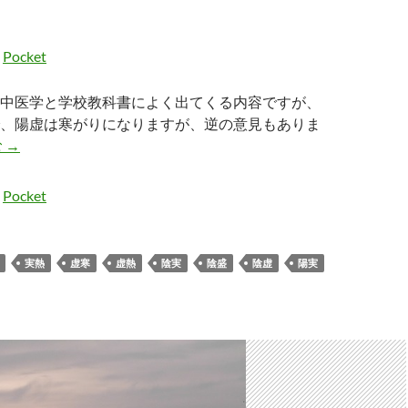
Pocket
中医学と学校教科書によく出てくる内容ですが、
、陽虚は寒がりになりますが、逆の意見もありま
陰虚は寒がり陽虚は暑がりは正解？
む
→
Pocket
実熱
虚寒
虚熱
陰実
陰盛
陰虚
陽実