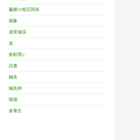
臓腑の相互関係
蔵象
虚実補瀉
血
衝動買い
読書
鍼灸
鍼灸師
陰陽
食養生