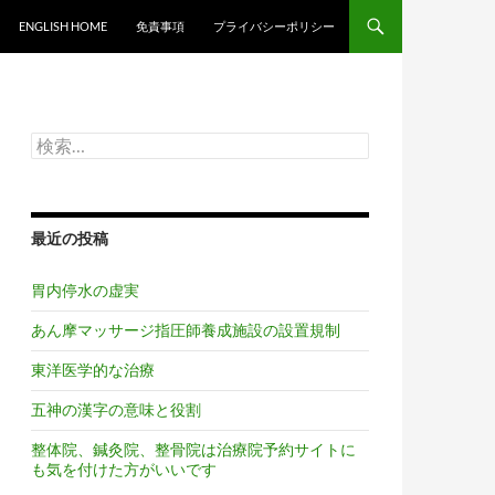
ンツへスキップ
ENGLISH HOME
免責事項
プライバシーポリシー
検
索:
最近の投稿
胃内停水の虚実
あん摩マッサージ指圧師養成施設の設置規制
東洋医学的な治療
五神の漢字の意味と役割
整体院、鍼灸院、整骨院は治療院予約サイトに
も気を付けた方がいいです