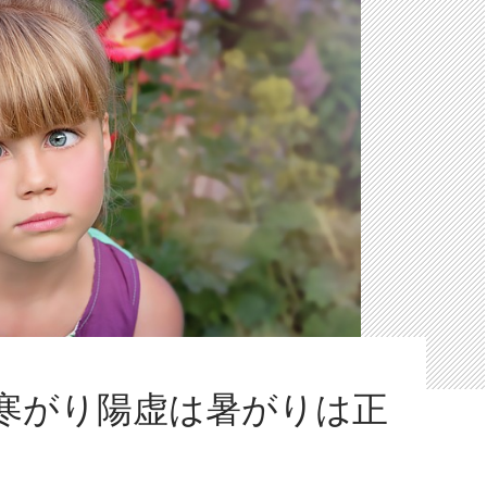
寒がり陽虚は暑がりは正