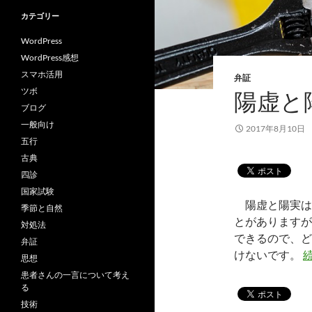
カテゴリー
WordPress
WordPress感想
スマホ活用
弁証
ツボ
陽虚と
ブログ
一般向け
2017年8月10日
五行
古典
四診
国家試験
陽虚と陽実は
季節と自然
とがありますが
対処法
できるので、ど
弁証
けないです。
思想
患者さんの一言について考え
る
技術