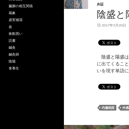
弁証
臓腑の相互関係
陰盛と
蔵象
虚実補瀉
2017年5月20日
血
衝動買い
読書
鍼灸
鍼灸師
陰盛と陽盛は
陰陽
に出てくること
食養生
いを現す単語
内傷病因
外感