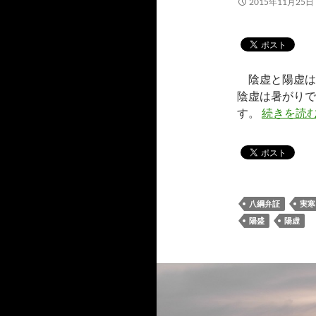
2015年11月25日
陰虚と陽虚は
陰虚は暑がりで
す。
続きを読
八綱弁証
実寒
陽盛
陽虚