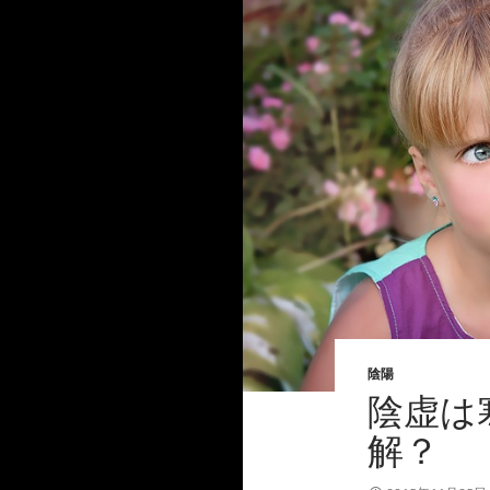
陰陽
陰虚は
解？