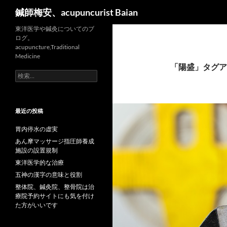
検
鍼師梅安、acupuncurist Baian
索
東洋医学や鍼灸についてのブ
ログ。
acupuncture,Traditional
Medicine
「陽盛」タグア
検
索:
最近の投稿
胃内停水の虚実
あん摩マッサージ指圧師養成
施設の設置規制
東洋医学的な治療
五神の漢字の意味と役割
整体院、鍼灸院、整骨院は治
療院予約サイトにも気を付け
た方がいいです