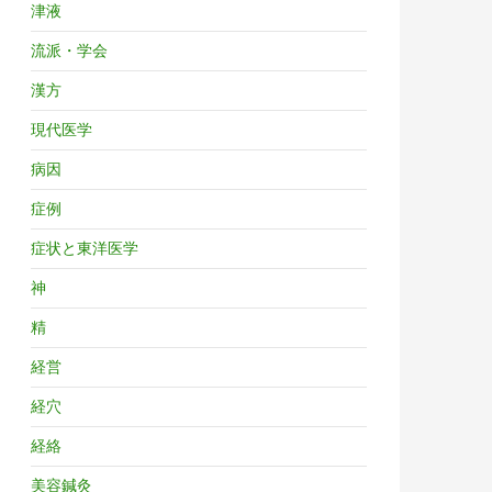
津液
流派・学会
漢方
現代医学
病因
症例
症状と東洋医学
神
精
経営
経穴
経絡
美容鍼灸