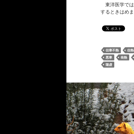
東洋医学では
するときはめ
但寒不熱
但熱
悪寒
発熱
陽虚