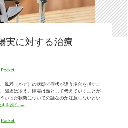
陽実に対する治療
Pocket
、風邪（かぜ）の状態で症状が違う場合を指すこ
、陽虚は冷え、陽実は熱として考えていくことが
ういった状態についての話なのか注意しないとい
陽虚と陽実に対する治療
続きを読む
→
Pocket