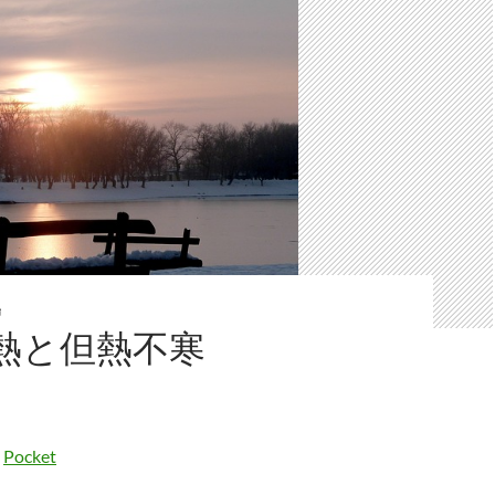
陽
熱と但熱不寒
Pocket