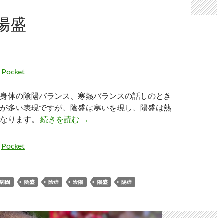
陽盛
Pocket
身体の陰陽バランス、寒熱バランスの話しのとき
が多い表現ですが、陰盛は寒いを現し、陽盛は熱
陰盛と陽盛
になります。
続きを読む
→
Pocket
病因
陰盛
陰虚
陰陽
陽盛
陽虚