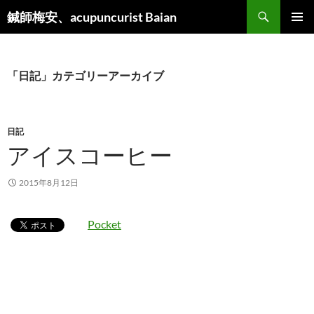
検
鍼師梅安、acupuncurist Baian
索
コ
メインメ
ン
ニュー
テ
ン
「日記」カテゴリーアーカイブ
ツ
へ
ス
キ
日記
ッ
アイスコーヒー
プ
2015年8月12日
Pocket